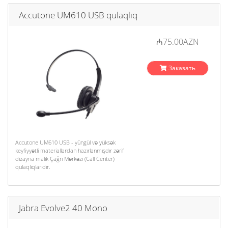
Accutone UM610 USB qulaqlıq
₼75.00AZN
Заказать
Accutone UM610 USB - yüngül və yüksək
keyfiyyətli materiallardan hazırlanmışdır zərif
dizayna malik Çağrı Mərkəzi (Call Center)
qulaqlıqlarıdır.
Jabra Evolve2 40 Mono