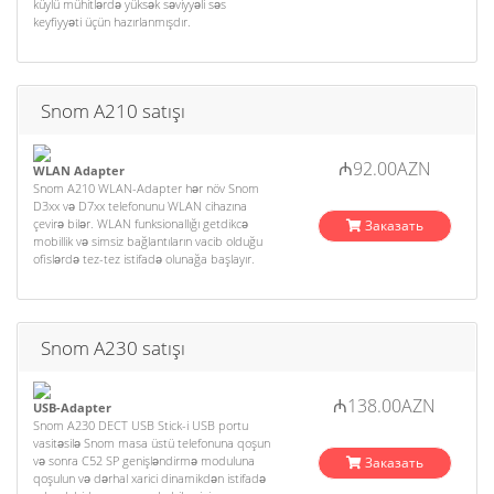
küylü mühitlərdə yüksək səviyyəli səs
keyfiyyəti üçün hazırlanmışdır.
Snom A210 satışı
₼92.00AZN
WLAN Adapter
Snom A210 WLAN-Adapter hər növ Snom
D3xx və D7xx telefonunu WLAN cihazına
çevirə bilər. WLAN funksionallığı getdikcə
Заказать
mobillik və simsiz bağlantıların vacib olduğu
ofislərdə tez-tez istifadə olunağa başlayır.
Snom A230 satışı
₼138.00AZN
USB-Adapter
Snom A230 DECT USB Stick-i USB portu
vasitəsilə Snom masa üstü telefonuna qoşun
və sonra C52 SP genişləndirmə moduluna
Заказать
qoşulun və dərhal xarici dinamikdən istifadə