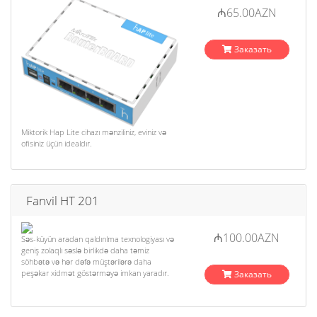
₼65.00AZN
Заказать
Miktorik Hap Lite cihazı mənziliniz, eviniz və
ofisiniz üçün idealdır.
Fanvil HT 201
₼100.00AZN
Səs-küyün aradan qaldırılma texnologiyası və
geniş zolaqlı səslə birlikdə daha təmiz
söhbətə və hər dəfə müştərilərə daha
peşəkar xidmət göstərməyə imkan yaradır.
Заказать