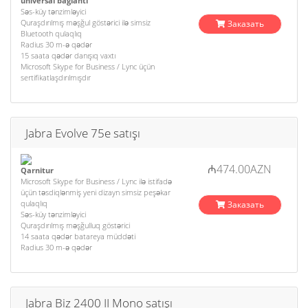
universal bağlantı
Səs-küy tənzimləyici
Quraşdırılmış məşğul göstərici ilə simsiz
Заказать
Bluetooth qulaqlıq
Radius 30 m-ə qədər
15 saata qədər danışıq vaxtı
Microsoft Skype for Business / Lync üçün
sertifikatlaşdırılmışdır
Jabra Evolve 75e satışı
₼474.00AZN
Qarnitur
Microsoft Skype for Business / Lync ilə istifadə
üçün təsdiqlənmiş yeni dizayn simsiz peşəkar
qulaqlıq
Заказать
Səs-küy tənzimləyici
Quraşdırılmış məşğulluq göstərici
14 saata qədər batareya müddəti
Radius 30 m-ə qədər
Jabra Biz 2400 II Mono satışı