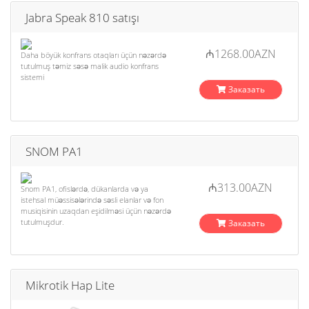
Jabra Speak 810 satışı
₼1268.00AZN
Daha böyük konfrans otaqları üçün nəzərdə
tutulmuş təmiz səsə malik audio konfrans
sistemi
Заказать
SNOM PA1
₼313.00AZN
Snom PA1, ofislərdə, dükanlarda və ya
istehsal müəssisələrində səsli elanlar və fon
musiqisinin uzaqdan eşidilməsi üçün nəzərdə
tutulmuşdur.
Заказать
Mikrotik Hap Lite