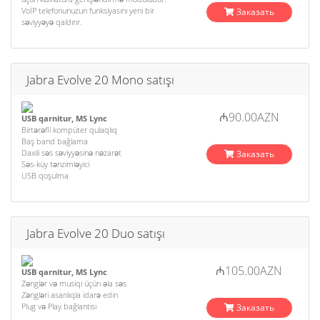
VoİP telefonunuzun funksiyasını yeni bir
Заказать
səviyyəyə qaldırır.
Jabra Evolve 20 Mono satışı
₼90.00AZN
USB qarnitur, MS Lync
Birtərəfli kompüter qulaqlıq
Baş band bağlama
Daxili səs səviyyəsinə nəzarət
Заказать
Səs-küy tənzimləyici
USB qoşulma
Jabra Evolve 20 Duo satışı
₼105.00AZN
USB qarnitur, MS Lync
Zənglər və musiqi üçün əla səs
Zəngləri asanlıqla idarə edin
Plug və Play bağlantısı
Заказать