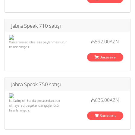
Jabra Speak 710 satışı
₼592.00AZN
Xüsusi olaraq ideal səs paylanması üçün
hazırlanmışdır.
Заказать
Jabra Speak 750 satışı
₼636.00AZN
İstifadəçinin harda olmasından asılı
olmayaraq peşəkar danışıqlar üçün
hazırlanmışdır.
Заказать