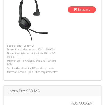
Заказать
Speaker size - 28mm Ø
Dinamik tezlik diapazonu - 20Hz - 20 000Hz
Dinamik genişlik - musiqi rejimi - 20Hz - 20
000Hz
Mkrofon tipi - 1 Analog MEME and 1 Analog
ECM
Sertifikatlar - Leading UC vendors; meets
Microsoft Teams Open Office requirements*
Jabra Pro 930 MS
₼357.00AZN