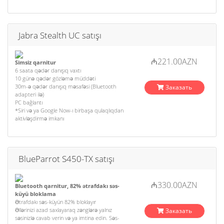
Jabra Stealth UC satışı
₼221.00AZN
Simsiz qarnitur
6 saata qədər danışıq vaxtı
10 günə qədər gözləmə müddəti
30m-ə qədər danışıq məsafəsi (Bluetooth
Заказать
adapteri ilə)
PC bağlantı
*Siri və ya Google Now-ı birbaşa qulaqlıqdan
aktivləşdirmə imkanı
BlueParrot S450-TX satışı
₼330.00AZN
Bluetooth qarnitur, 82% ətrafdakı səs-
küyü bloklama
Ətrafdakı səs-küyün 82% bloklayır
Əllərinizi azad saxlayaraq zənglərə yalnız
Заказать
səsinizlə cavab verin və ya imtina edin. Səs-