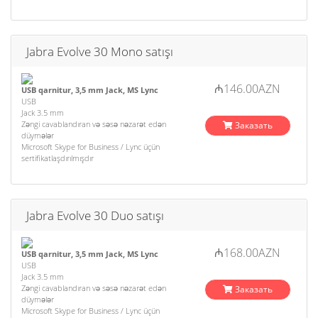
Jabra Evolve 30 Mono satışı
₼146.00AZN
USB qarnitur, 3,5 mm Jack, MS Lync
USB
Jack 3.5 mm
Zəngi cavablandıran və səsə nəzarət edən
Заказать
düymələr
Microsoft Skype for Business / Lync üçün
sertifikatlaşdırılmışdır
Jabra Evolve 30 Duo satışı
₼168.00AZN
USB qarnitur, 3,5 mm Jack, MS Lync
USB
Jack 3.5 mm
Zəngi cavablandıran və səsə nəzarət edən
Заказать
düymələr
Microsoft Skype for Business / Lync üçün