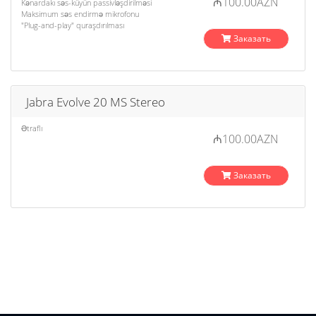
₼100.00AZN
Kənardakı səs-küyün passivləşdirilməsi
Maksimum səs endirmə mikrofonu
"Plug-and-play" quraşdırılması
Заказать
Jabra Evolve 20 MS Stereo
Ətraflı
₼100.00AZN
Заказать