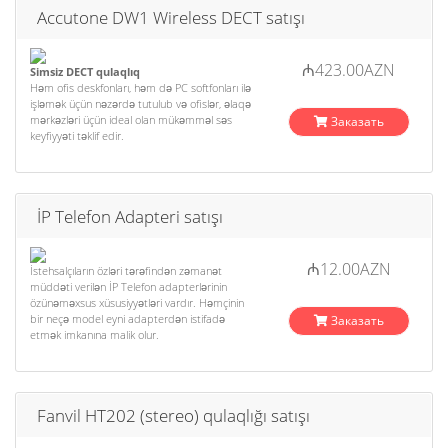
Accutone DW1 Wireless DECT satışı
₼423.00AZN
Simsiz DECT qulaqlıq
Həm ofis deskfonları, həm də PC softfonları ilə
işləmək üçün nəzərdə tutulub və ofislər, əlaqə
mərkəzləri üçün ideal olan mükəmməl səs
Заказать
keyfiyyəti təklif edir.
İP Telefon Adapteri satışı
₼12.00AZN
İstehsalçıların özləri tərəfindən zəmanət
müddəti verilən İP Telefon adapterlərinin
özünəməxsus xüsusiyyətləri vardır. Həmçinin
bir neçə model eyni adapterdən istifadə
Заказать
etmək imkanına malik olur.
Fanvil HT202 (stereo) qulaqlığı satışı