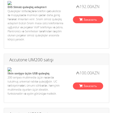
₼192.00AZN
EHS Simsiz qulaqlıq adapteri
Qulaqlıqlar istifadəçilərə telefon qəbuledicisi
ilə müqayisədə mümkün qədər daha geniş
hərəkət imkanları verir. Snom simsiz qulaqlıq
Заказать
adapteri bütün Snom masa üstü telefonlarına
uyğundur və peşəkar VoIP telefoniya və Jabra,
Plantronics və Sennheiser tərəfindən təqdim
olunan peşəkar simsiz qulaqlıqlar arasında
körpü yaradır.
Accutone UM200 satışı
₼100.00AZN
İlkin səviyyə üçün USB qulaqlıq
200 seriyası multimedia üçün nəzərdə
tutulmuş universal rabitə qulaqlığıdır. UC
tətbiqetmələri, ümumi söhbətlər, həmçinin
Заказать
multimedia oyunları üçün idealdır,
funksionaldır və aydın görünüşə malikdir.