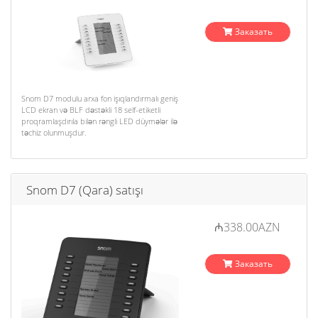
Заказать
Snom D7 modulu arxa fon işıqlandırmalı geniş
LCD ekran və BLF dəstəkli 18 self-etiketli
proqramlaşdırıla bilən rəngli LED düymələr ilə
təchiz olunmuşdur.
Snom D7 (Qara) satışı
₼338.00AZN
Заказать