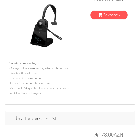
Заказать
Səs-küy tənzimləyici
Quraşdırılmış məşğul göstərici ilə simsiz
Bluetooth qulaqlıq
Radius 30 m-ə qədər
15 saata qədər danışıq vaxtı
Microsoft Skype for Business / Lync üçün
sertifikatlaşdırılmışdır
Jabra Evolve2 30 Stereo
₼178.00AZN