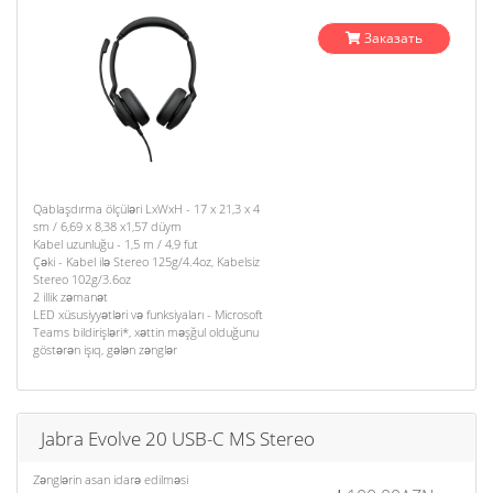
Заказать
Qablaşdırma ölçüləri LxWxH - 17 x 21,3 x 4
sm / 6,69 x 8,38 x1,57 düym
Kabel uzunluğu - 1,5 m / 4,9 fut
Çəki - Kabel ilə Stereo 125g/4.4oz, Kabelsiz
Stereo 102g/3.6oz
2 illik zəmanət
LED xüsusiyyətləri və funksiyaları - Microsoft
Teams bildirişləri*, xəttin məşğul olduğunu
göstərən işıq, gələn zənglər
Jabra Evolve 20 USB-C MS Stereo
Zənglərin asan idarə edilməsi