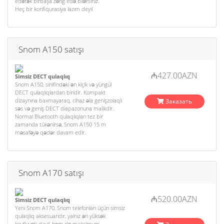
edərək birbaşa zəng edə bilərsiniz.
Heç bir konfiqurasiya lazım deyil
Snom A150 satışı
₼427.00AZN
Simsiz DECT qulaqlıq
Snom A150, sinifindəki ən kiçik və yüngül
DECT qulaqlıqlardan biridir. Kompakt
dizaynına baxmayaraq, cihaz əla genişzolaqlı
Заказать
səs və geniş DECT diapazonuna malikdir.
Normal Bluetooth qulaqlıqları tez bir
zamanda tükənirsə, Snom A150 15 m
məsafəyə qədər davam edir.
Snom A170 satışı
₼520.00AZN
Simsiz DECT qulaqlıq
Yeni Snom A170, Snom telefonları üçün simsiz
qulaqlıq aksesuarıdır, yalnız ən yüksək
keyfiyyəti deyil, həm də maksimum