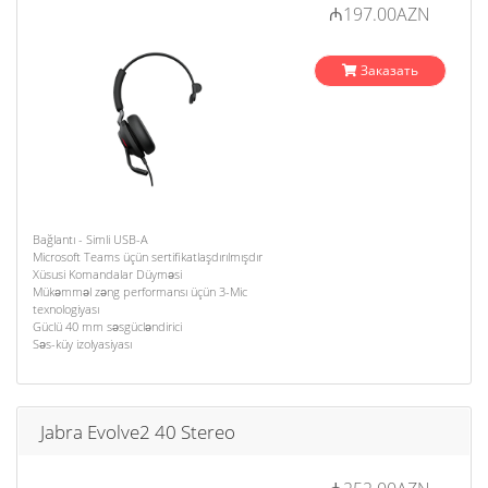
₼197.00AZN
Заказать
Bağlantı - Simli USB-A
Microsoft Teams üçün sertifikatlaşdırılmışdır
Xüsusi Komandalar Düyməsi
Mükəmməl zəng performansı üçün 3-Mic
texnologiyası
Güclü 40 mm səsgücləndirici
Səs-küy izolyasiyası
Jabra Evolve2 40 Stereo