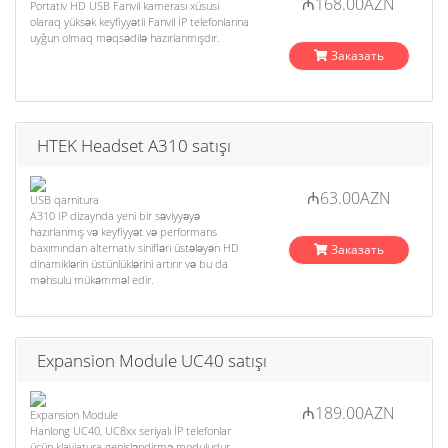
₼168.00AZN
Portativ HD USB Fanvil kamerası xüsusi
olaraq yüksək keyfiyyətli Fanvil İP telefonlarına
uyğun olmaq məqsədilə hazırlanmışdır.
Заказать
HTEK Headset A310 satışı
₼63.00AZN
USB qarnitura
A310 IP dizaynda yeni bir səviyyəyə
hazırlanmış və keyfiyyət və performans
baxımından alternativ sinifləri üstələyən HD
Заказать
dinamiklərin üstünlüklərini artırır və bu da
məhsulu mükəmməl edir.
Expansion Module UC40 satışı
₼189.00AZN
Expansion Module
Hanlong UC40, UC8xx seriyalı İP telefonlar
üçün klaviatura genişləndirmə moduludur.