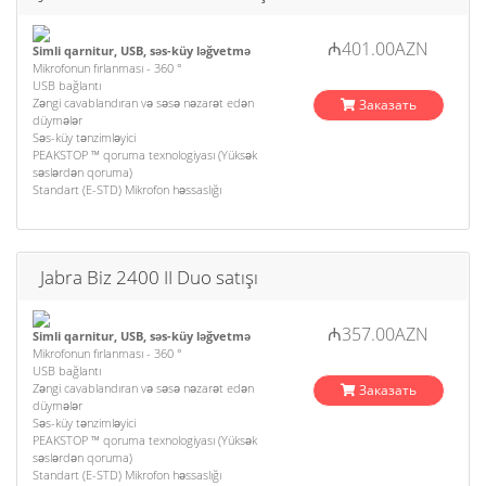
₼401.00AZN
Simli qarnitur, USB, səs-küy ləğvetmə
Mikrofonun fırlanması - 360 °
USB bağlantı
Zəngi cavablandıran və səsə nəzarət edən
Заказать
düymələr
Səs-küy tənzimləyici
PEAKSTOP ™ qoruma texnologiyası (Yüksək
səslərdən qoruma)
Standart (E-STD) Mikrofon həssaslığı
Jabra Biz 2400 II Duo satışı
₼357.00AZN
Simli qarnitur, USB, səs-küy ləğvetmə
Mikrofonun fırlanması - 360 °
USB bağlantı
Zəngi cavablandıran və səsə nəzarət edən
Заказать
düymələr
Səs-küy tənzimləyici
PEAKSTOP ™ qoruma texnologiyası (Yüksək
səslərdən qoruma)
Standart (E-STD) Mikrofon həssaslığı