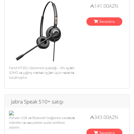
₼141.00AZN
Заказать
Fanvil HT202 cüt(stereo) qulaqlığı - ofis işçiləri,
SOHO və çağırış mərkəzi işçiləri üçün nəzərdə
tutulmuşdur.
Jabra Speak 510+ satışı
₼343.00AZN
Portativ USB və Bluetooth bağlantısı vasitəsilə
mikrofon və səsucaldan audio konfrans
sistemi
Заказать