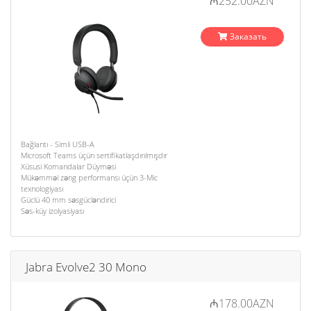
₼252.00AZN
Заказать
Bağlantı - Simli USB-A
Microsoft Teams üçün sertifikatlaşdırılmışdır
Xüsusi Komandalar Düyməsi
Mükəmməl zəng performansı üçün 3-Mic
texnologiyası
Güclü 40 mm səsgücləndirici
Səs-küy izolyasiyası
Jabra Evolve2 30 Mono
₼178.00AZN