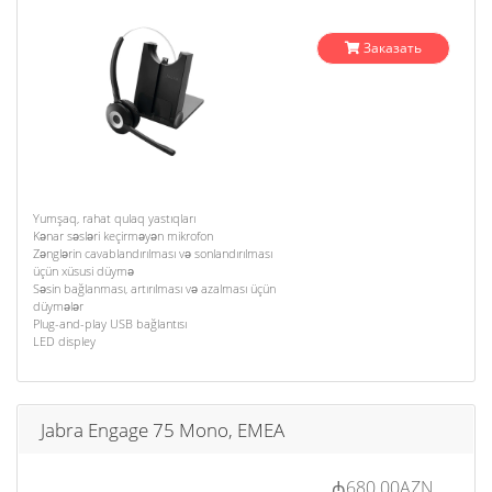
Заказать
Yumşaq, rahat qulaq yastıqları
Kənar səsləri keçirməyən mikrofon
Zənglərin cavablandırılması və sonlandırılması
üçün xüsusi düymə
Səsin bağlanması, artırılması və azalması üçün
düymələr
Plug-and-play USB bağlantısı
LED displey
Jabra Engage 75 Mono, EMEA
₼680.00AZN