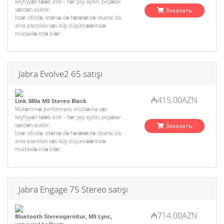
keyfiyyəti tələb edir - hər şey aydın, peşəkar
səsdən asılıdır.
Заказать
İstər ofisdə, istərsə də hərəkətdə olsanız da,
arxa plandakı səs-küy düşüncələrinizə
müdaxilə edə bilər.
Jabra Evolve2 65 satışı
₼415.00AZN
Link 380a MS Stereo Black
Mükəmməl performans müstəsna səs
keyfiyyəti tələb edir - hər şey aydın, peşəkar
səsdən asılıdır.
Заказать
İstər ofisdə, istərsə də hərəkətdə olsanız da,
arxa plandakı səs-küy düşüncələrinizə
müdaxilə edə bilər.
Jabra Engage 75 Stereo satışı
₼714.00AZN
Bluetooth Stereoqarnitur, MS Lync,