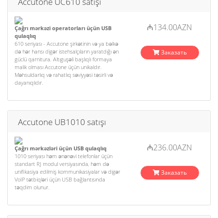
Accutone UC610 satışı
₼134.00AZN
Çağrı mərkəzi operatorları üçün USB
qulaqlıq
610 seriyası - Accutone şirkətinin və ya bəlkə
də hər hansı digər istehsalçıların yaratdığı ən
Заказать
güclü qarnitura. Altıguşəli başlıqlı formaya
malik olması Accutone üçün unikaldır.
Məhsuldarlıq və rahatlıq səviyyəsi təsirli və
dayanıqlıdır.
Accutone UB1010 satışı
₼236.00AZN
Çağrı mərkəzləri üçün USB qulaqlıq
1010 seriyası həm ənənəvi telefonlar üçün
standart RJ modul versiyasında, həm də
unifikasiya edilmiş kommunikasiyalar və digər
Заказать
VoIP tətbiqləri üçün USB bağlantısında
təqdim olunur.