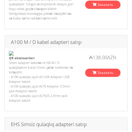
qulaqlıqdır. Yüngül və erqonomik dizaynı, gün
Заказать
boyu rahat geyilə biləcəyini bildirir.
Genişzolaqlı texnologiya yüksək dəqiqlikli səs
və büllur təmiz rabitəni təmin edir.
A100 M / D kabel adapteri satışı
₼138.00AZN
QR aksesuarları
Snom adapter kabelləri A100 M / D
qulaqlıqlarını bütün Snom şəhər telefonları ilə
birləşdirir.
Заказать
- A100 qulaqlıq üçün ACUSB Adapter USB
Adapter kabeli
- A100 qulaqlıq üçün ACPJ Adapter 3.5mm
Jack Adapter kabeli
- A100 qulaqlıq üçün ACPJ25 2.5mm Jack
Adapter kabeli
EHS Simsiz qulaqlıq adapteri satışı