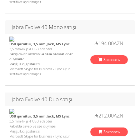
sertifikatlaşdırılmışdır
Jabra Evolve 40 Mono satışı
₼194.00AZN
USB qarnitur, 3,5 mm Jack, MS Lync
3,5 mm-lik jaklı USB adapter
Zəngi cavablandıran və səsə nəzarət edən
düymələr
Заказать
Məşğulluq göstəricisi
Microsoft Skype for Business / Lync üçün
sertifikatlaşdırılmışdır
Jabra Evolve 40 Duo satışı
₼212.00AZN
USB qarnitur, 3,5 mm Jack, MS Lync
3,5 mm-lik jaklı USB adapter
Kabeldə cavab və səs düyməsi
Məşğulluq göstəricisi
Заказать
Microsoft Skype for Business / Lync üçün