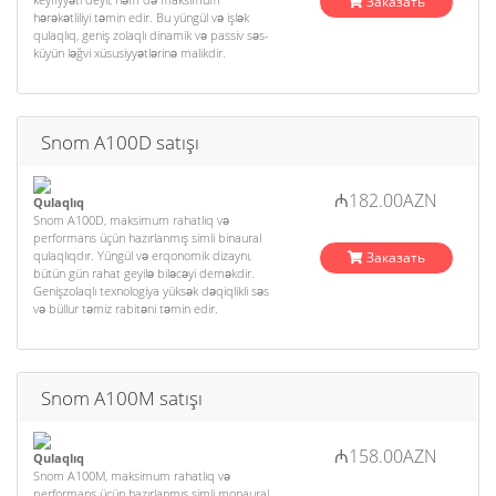
Заказать
hərəkətliliyi təmin edir. Bu yüngül və işlək
qulaqlıq, geniş zolaqlı dinamik və passiv səs-
küyün ləğvi xüsusiyyətlərinə malikdir.
Snom A100D satışı
₼182.00AZN
Qulaqlıq
Snom A100D, maksimum rahatlıq və
performans üçün hazırlanmış simli binaural
qulaqlıqdır. Yüngül və erqonomik dizaynı,
Заказать
bütün gün rahat geyilə biləcəyi deməkdir.
Genişzolaqlı texnologiya yüksək dəqiqlikli səs
və büllur təmiz rabitəni təmin edir.
Snom A100M satışı
₼158.00AZN
Qulaqlıq
Snom A100M, maksimum rahatlıq və
performans üçün hazırlanmış simli monaural