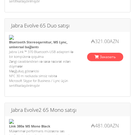
sertifikatlaşdırılmışdır
Jabra Evolve 65 Duo satışı
₼321.00AZN
Bluetooth Stereoqarnitur, MS Lync,
universal bağlantı
Jabra Link ™ 370 Bluetooth-USB adapteri ilə
bir kompüterə qoşulma
Заказать
Zəngi cavablandıran və səsə nəzarət edən
düymələr
Məşğulluq göstəricisi
NFC 30 m radiusda simsiz rabitə
Microsoft Skype for Business / Lync üçün
sertifikatlaşdırılmışdır
Jabra Evolve2 65 Mono satışı
₼481.00AZN
Link 380a MS Mono Black
Mükəmməl performans müstəsna səs