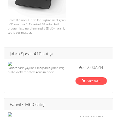
Snom D7 modulu arxa fon işıqlandırmalı geniş
LCD ekran və BLF dəstəkli 18 self-etiketli
proqramlaşdırıla bilən rəngli LED düymələr ilə
təchiz olunmuşdur.
Jabra Speak 410 satışı
₼212.00AZN
Sadəcə səsin yayılması məqsədilə yaradılmış
audio konfrans sistemlərindən biridir.
Заказать
Fanvil CM60 satışı