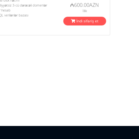
B disk həcmi
₼600.00AZN
yyətsiz 3-cü dərəcəli domenlər
P hesab
İllik
L verilənlər bazası
İndi sifariş et