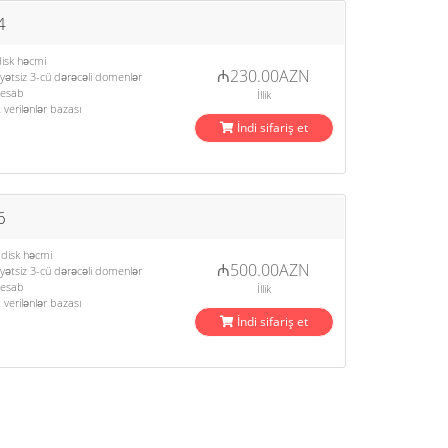
4
isk həcmi
₼230.00AZN
ətsiz 3-cü dərəcəli domenlər
hesab
İllik
verilənlər bazası
İndi sifariş et
6
disk həcmi
₼500.00AZN
ətsiz 3-cü dərəcəli domenlər
hesab
İllik
verilənlər bazası
İndi sifariş et