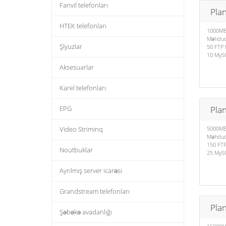
Fanvil telefonları
Plan
HTEK telefonları
1000MB
Məhdudi
Şlyuzlar
50 FTP 
10 MySQ
Aksesuarlar
Karel telefonları
Plan
EPG
5000MB
Video Striminq
Məhdudi
150 FT
Noutbuklar
25 MySQ
Ayrılmış server icarəsi
Grandstream telefonları
Plan
Şəbəkə avadanlığı