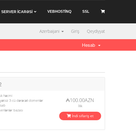
VEBHOSTİNQ
SSL
SERVER İCARƏSİ
Azerbaijani
Giriş
Qeydiyyat
Hesab
2
sk həcmi
₼100.00AZN
ətsiz 3-cü dərəcəli domenlər
esab
İllik
erilənlər bazası
İndi sifariş et