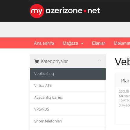
Ana səhifə
Mağaza
Elanlar
Məlumat
Veb
Kateqoriyalar
Vebhostinq
Plan
VirtualATS
250MB d
Məhdudi
Avadanlıq icarəsi
10 FTP 
3 MySQL
VPS/VDS
Snom telefonları