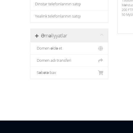
15000M
Dinstar telefonlarının satışı
Məhdudi
200 FT
50 MySQ
Yealink telefonlarının satışı
Əməliyyatlar
Domen əldə et
Domen adı transferi
Səbətə bax