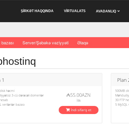
ŞİRKƏT HAQQINDA
VİRTUALATS
AVADANLIQ
 bazası
Server/Şəbəkə vəziyyəti
Əlaqə
hostinq
 1
Plan 
isk həcmi
500MB di
₼55.00AZN
yyətsiz 3-cü dərəcəli domenlər
Məhdudiyy
hesab
30 FTP h
İllik
 verilənlər bazası
5 MySQL v
İndi sifariş et