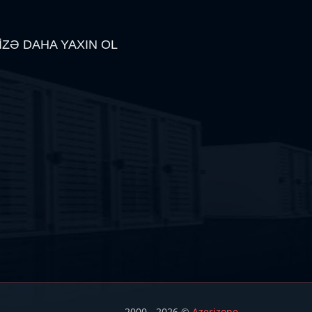
İZƏ DAHA YAXIN OL
2000 - 2026 ©
Azerizone
.