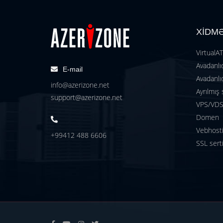
XİDM
VirtualA
Avadanlıq
E-mail
Avadanlıq
info@azerizone.net
Ayrılmış 
support@azerizone.net
VPS/VDS 
Domen
Vebhost
+99412 488 6606
SSL serti