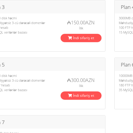
 3
Plan 
 disk həcmi
3000MB d
₼150.00AZN
yyətsiz 3-cü dərəcəli domenlər
Məhdudiyy
hesab
100 FTP 
İllik
L verilənlər bazası
15 MySQL 
İndi sifariş et
 5
Plan 
 disk həcmi
10000MB 
₼300.00AZN
yyətsiz 3-cü dərəcəli domenlər
Məhdudiyy
P hesab
180 FTP 
İllik
L verilənlər bazası
35 MySQL 
İndi sifariş et
 7