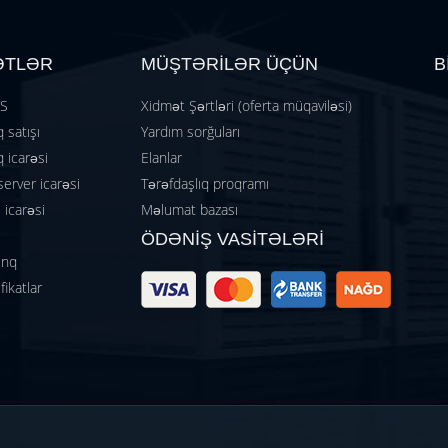
ƏTLƏR
MÜŞTƏRİLƏR ÜÇÜN
B
TS
Xidmət Şərtləri (oferta müqaviləsi)
 satışı
Yardım sorğuları
 icarəsi
Elanlar
server icarəsi
Tərəfdaşlıq proqramı
icarəsi
Məlumat bazası
ÖDƏNİŞ VASİTƏLƏRİ
inq
fikatlar