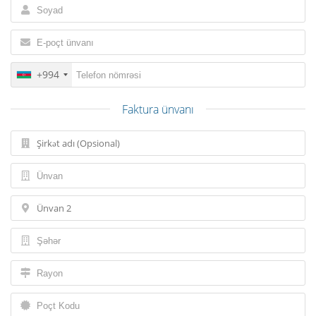
o
n
+994
Faktura ünvanı