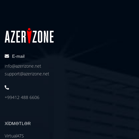
E-mail
info@azerizone.net
support@azerizone.net
+99412 488 6606
XİDMƏTLƏR
VirtualATS