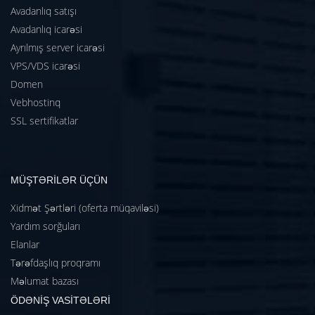
Avadanlıq satışı
Avadanlıq icarəsi
Ayrılmış server icarəsi
VPS/VDS icarəsi
Domen
Vebhostinq
SSL sertifikatlar
MÜŞTƏRİLƏR ÜÇÜN
Xidmət Şərtləri (oferta müqaviləsi)
Yardım sorğuları
Elanlar
Tərəfdaşlıq proqramı
Məlumat bazası
ÖDƏNİŞ VASİTƏLƏRİ