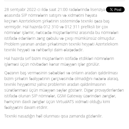
o
n
28 sentyabr 2022-ci ildə saat 21:00 radələrində lisenziya
əsasında SİP nömrələrin satışını və xidmətini həyata
keçirən Azertelekom şirkətinin sistemində texniki qəza baş
vermişdir. Hal hazırda 012 310 və 012 311 prefiksli bir çox
nömrələr işləmir, nəticədə müştərilərimiz arasında bu nömrələri
istifadə edənlərin zəng qəbulu və çıxışı mümkünsüz olmuşdur.
Problem yaranan andan şirkətimizin texniki heyyəti Azertelekom
texniki heyyəti və rəhbərliyi daim əlaqədədir.
Hal hazırda sırf bizim müştərilərin istifadə etdikləri nömrələrin
işləməsi üçün növbədən kənar müəyyən işlər görülür.
Qəzanın baş verməsinin səbəbləri və onların aradan qaldırılması
bizim şirkətin fəaliyyətinin çərçivəsində olmadığını nəzərə alaraq,
texniki heyyətimiz yalnız problemin aradan qaldırılmasının
sürətlənməsi üçün müəyyən səylər göstərir. Digər provayderlərdən
istifadə olunan SİP nömrələr, GSM Gateway
üzərindən zənglər,
həmçinin daxili zənglər üçün VirtualATS xidməti olduğu kimi
fəaliyyətini davam etdirir.
Texniki nasazlığın həll olunması qısa zamanda gözlənilir.