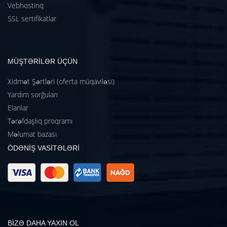
Vebhostinq
SSL sertifikatlar
MÜŞTƏRİLƏR ÜÇÜN
Xidmət Şərtləri (oferta müqaviləsi)
Yardım sorğuları
Elanlar
Tərəfdaşlıq proqramı
Məlumat bazası
ÖDƏNİŞ VASİTƏLƏRİ
BİZƏ DAHA YAXIN OL