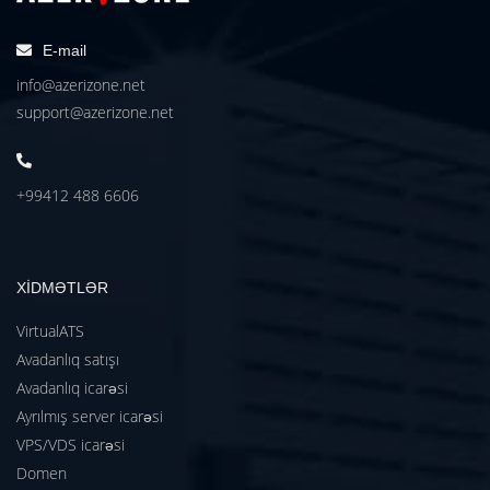
E-mail
info@azerizone.net
support@azerizone.net
+99412 488 6606
XİDMƏTLƏR
VirtualATS
Avadanlıq satışı
Avadanlıq icarəsi
Ayrılmış server icarəsi
VPS/VDS icarəsi
Domen