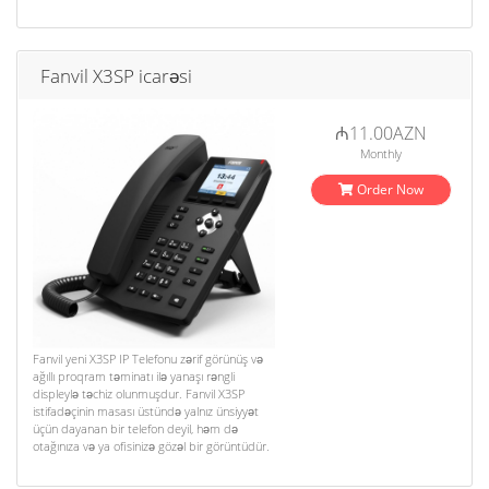
Fanvil X3SP icarəsi
₼11.00AZN
Monthly
Order Now
Fanvil yeni X3SP IP Telefonu zərif görünüş və
ağıllı proqram təminatı ilə yanaşı rəngli
displeylə təchiz olunmuşdur. Fanvil X3SP
istifadəçinin masası üstündə yalnız ünsiyyət
üçün dayanan bir telefon deyil, həm də
otağınıza və ya ofisinizə gözəl bir görüntüdür.