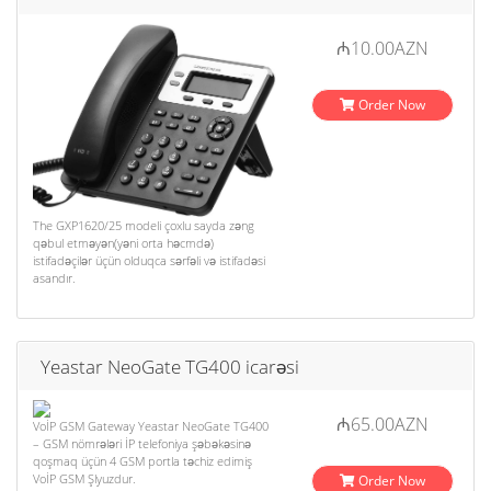
₼10.00AZN
Order Now
The GXP1620/25 modeli çoxlu sayda zəng
qəbul etməyən(yəni orta həcmdə)
istifadəçilər üçün olduqca sərfəli və istifadəsi
asandır.
Yeastar NeoGate TG400 icarəsi
₼65.00AZN
VoİP GSM Gateway Yeastar NeoGate TG400
– GSM nömrələri İP telefoniya şəbəkəsinə
qoşmaq üçün 4 GSM portla təchiz edimiş
VoİP GSM Şlyuzdur.
Order Now