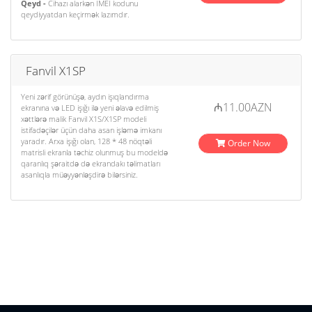
Qeyd -
Cihazı alarkən IMEI kodunu
qeydiyyatdan keçirmək lazımdır.
Fanvil X1SP
Yeni zərif görünüşə, aydın işıqlandırma
₼11.00AZN
ekranına və LED işığı ilə yeni əlavə edilmiş
xəttlərə malik Fanvil X1S/X1SP modeli
istifadəçilər üçün daha asan işləmə imkanı
yaradır. Arxa işığı olan, 128 * 48 nöqtəli
Order Now
matrisli ekranla təchiz olunmuş bu modeldə
qaranlıq şəraitdə də ekrandakı təlimatları
asanlıqla müəyyənləşdirə bilərsiniz.