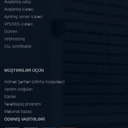
Avadanlıq satışı
Avadanlıq icarəsi
Ayrılmış server icarəsi
VPS/VDS icarəsi
Domen
Vebhostinq
SSL sertifikatlar
MÜŞTƏRİLƏR ÜÇÜN
Xidmət Şərtləri (oferta müqaviləsi)
Yardım sorğuları
Elanlar
Tərəfdaşlıq proqramı
Məlumat bazası
ÖDƏNİŞ VASİTƏLƏRİ