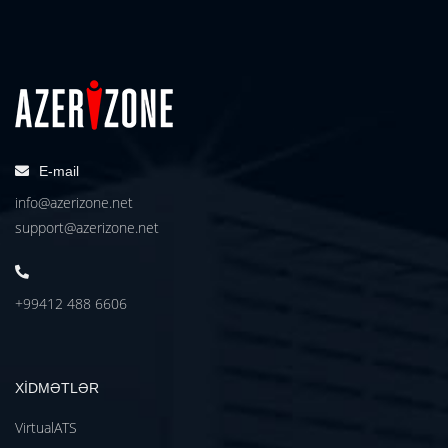
E-mail
info@azerizone.net
support@azerizone.net
+99412 488 6606
XİDMƏTLƏR
VirtualATS