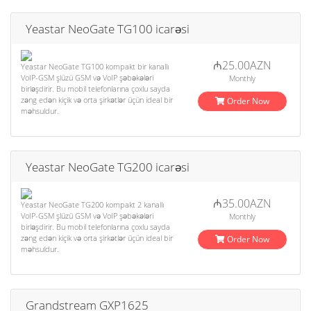
Yeastar NeoGate TG100 icarəsi
₼25.00AZN
Yeastar NeoGate TG100 kompakt bir kanallı
VoIP-GSM şlüzü GSM və VoIP şəbəkələri
Monthly
birləşdirir. Bu mobil telefonlarına çoxlu sayda
zəng edən kiçik və orta şirkətlər üçün ideal bir
Order Now
məhsuldur.
Yeastar NeoGate TG200 icarəsi
₼35.00AZN
Yeastar NeoGate TG200 kompakt 2 kanallı
VoIP-GSM şlüzü GSM və VoIP şəbəkələri
Monthly
birləşdirir. Bu mobil telefonlarına çoxlu sayda
zəng edən kiçik və orta şirkətlər üçün ideal bir
Order Now
məhsuldur.
Grandstream GXP1625