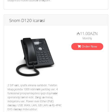
dizaynı bu model özündə birləşdirir.
Snom D120 icarəsi
₼11.00AZN
Monthly
Order Now
2 SIP xətt, qrafik ekrana sahibdir. Telefon
kitapçasında 1000 nömrəlik yaddaş var. 4
funksional proqramlaşdırıcı işıqlı düymələr
operativliyi təmin edir. Zəng və mesaj
indiqatoru var. Power over Ether (PoE)
dəstəyi, USB, WAN, LAN, GB LAN və RJ-4P4C
EHS dəstəyi mövcuddur.