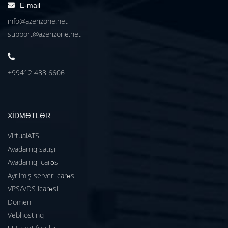
E-mail
info@azerizone.net
support@azerizone.net
+99412 488 6606
XİDMƏTLƏR
VirtualATS
Avadanlıq satışı
Avadanlıq icarəsi
Ayrılmış server icarəsi
VPS/VDS icarəsi
Domen
Vebhostinq