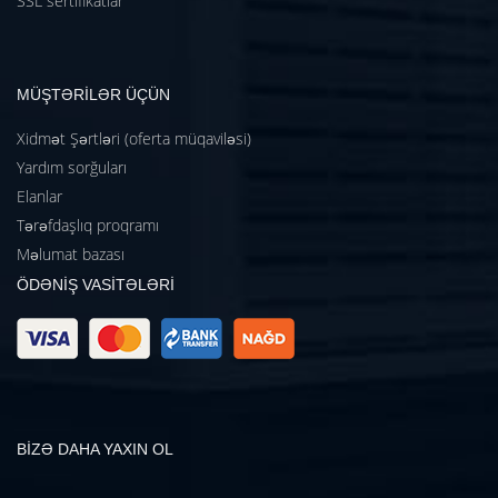
SSL sertifikatlar
MÜŞTƏRİLƏR ÜÇÜN
Xidmət Şərtləri (oferta müqaviləsi)
Yardım sorğuları
Elanlar
Tərəfdaşlıq proqramı
Məlumat bazası
ÖDƏNİŞ VASİTƏLƏRİ
BİZƏ DAHA YAXIN OL