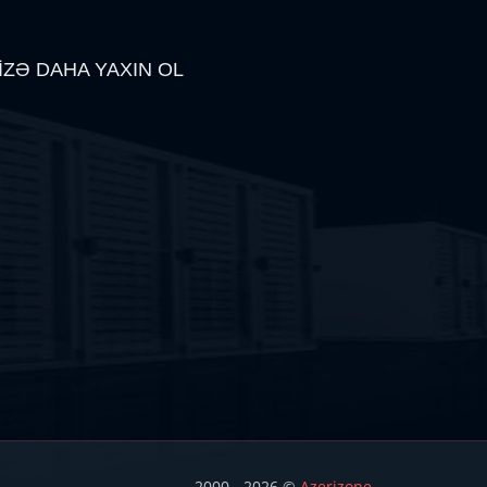
İZƏ DAHA YAXIN OL
2000 - 2026 ©
Azerizone
.