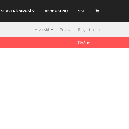
VEBHOSTİNQ
SSL
SERVER İCARƏSİ
Hrvatski
Prijava
Registtracija
Račun