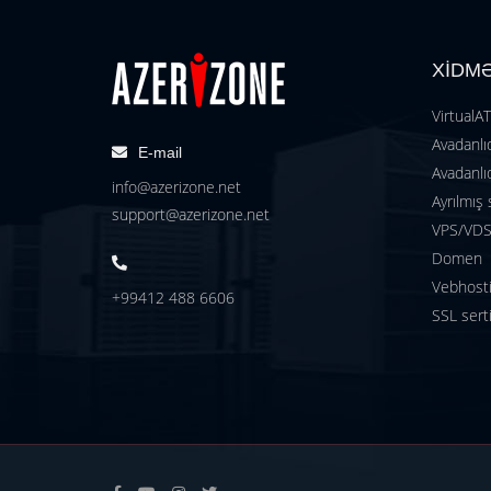
XİDM
VirtualA
Avadanlıq
E-mail
Avadanlıq
info@azerizone.net
Ayrılmış 
support@azerizone.net
VPS/VDS 
Domen
Vebhost
+99412 488 6606
SSL serti