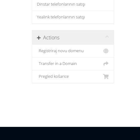
Dinstar telefonlarının satışı
Yealink telefonlarının satışı
Actions
Registriraj novu domenu
Transfer in a Domain
Pregled košarice