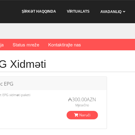
ŞİRKƏT HAQQINDA
VİRTUALATS
AVADANLIQ
ja
Status mreže
Kontaktirajte nas
G Xidməti
ic EPG
t EPG xidməti paketi
₼300.00AZN
Mjesečno
Naruči