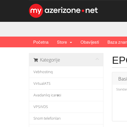
Početna
Store
Obavijesti
Baza znan
EP
Kategorije
Vebhostinq
Bas
VirtualATS
Standar
Avadanlıq icarəsi
VPS/VDS
Snom telefonları