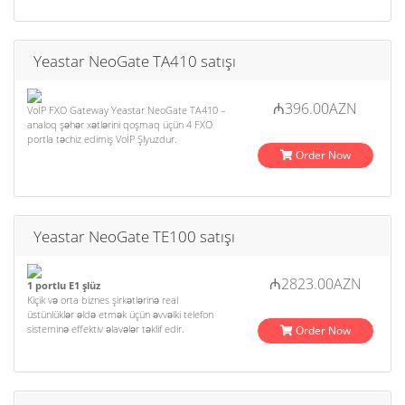
Yeastar NeoGate TA410 satışı
₼396.00AZN
VoİP FXO Gateway Yeastar NeoGate TA410 –
analoq şəhər xətlərini qoşmaq üçün 4 FXO
portla təchiz edimiş VoİP Şlyuzdur.
Order Now
Yeastar NeoGate TE100 satışı
₼2823.00AZN
1 portlu E1 şlüz
Kiçik və orta biznes şirkətlərinə real
üstünlüklər əldə etmək üçün əvvəlki telefon
sisteminə effektiv əlavələr təklif edir.
Order Now