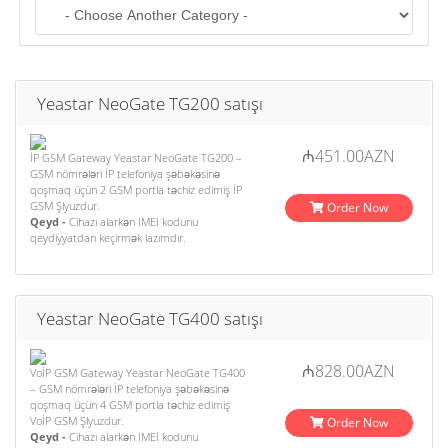
o
n
Yeastar NeoGate TG200 satışı
₼451.00AZN
İP GSM Gateway Yeastar NeoGate TG200 –
GSM nömrələri İP telefoniya şəbəkəsinə
qoşmaq üçün 2 GSM portla təchiz edimiş İP
GSM Şlyuzdur.
Order Now
Qeyd -
Cihazı alarkən IMEI kodunu
qeydiyyatdan keçirmək lazımdır.
Yeastar NeoGate TG400 satışı
₼828.00AZN
VoİP GSM Gateway Yeastar NeoGate TG400
– GSM nömrələri İP telefoniya şəbəkəsinə
qoşmaq üçün 4 GSM portla təchiz edimiş
VoİP GSM Şlyuzdur.
Order Now
Qeyd -
Cihazı alarkən IMEI kodunu