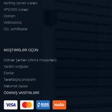
Ayrılmış server icarəsi
VPS/VDS icarəsi
Domen
Vebhostinq
SSL sertifikatlar
MÜŞTƏRİLƏR ÜÇÜN
Xidmət Şərtləri (oferta müqaviləsi)
Yardım sorğuları
Elanlar
Tərəfdaşlıq proqramı
Məlumat bazası
ÖDƏNİŞ VASİTƏLƏRİ