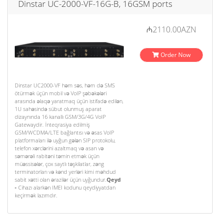
Dinstar UC-2000-VF-16G-B, 16GSM ports
₼2110.00AZN
Order Now
Dinstar UC2000-VF həm səs, həm də SMS
ötürmək üçün mobil və VoIP şəbəkələri
arasında əlaqə yaratmaq üçün istifadə edilən,
1U sahəsində sübut olunmuş aparat
dizaynında 16 kanallı GSM/3G/4G VoIP
Gatewaydir. İnteqrasiya edilmiş
GSM/WCDMA/LTE bağlantısı və əsas VoIP
platformaları ilə uyğun gələn SIP protokolu,
telefon xərclərini azaltmaq və asan və
səmərəli rabitəni təmin etmək üçün
müəssisələr, çox saytlı təşkilatlar, zəng
terminatorları və kənd yerləri kimi məhdud
sabit xətti olan ərazilər üçün uyğundur.
Qeyd
-
Cihazı alarkən IMEI kodunu qeydiyyatdan
keçirmək lazımdır.