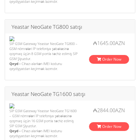
qeydiyyatdan keçirmək lazımdır.
Yeastar NeoGate TG800 satışı
₼1645.00AZN
SİP GSM Gateway Yeastar NeoGate TG800 –
GSM nömrələri İP telefoniya şəbəkəsinə
qoşmaq üçün 8 GSM portla təchiz edimiş SİP
GSM Şlyuzdur.
Order Now
Qeyd -
Cihazı alarkən IMEI kodunu
qeydiyyatdan keçirmək lazımdır.
Yeastar NeoGate TG1600 satışı
₼2844.00AZN
SİP GSM Gateway Yeastar NeoGate TG1600
– GSM nömrələri İP telefoniya şəbəkəsinə
qoşmaq üçün 16 GSM portla təchiz edimiş
SİP GSM Şlyuzdur.
Order Now
Qeyd -
Cihazı alarkən IMEI kodunu
qeydiyyatdan keçirmək lazımdır.