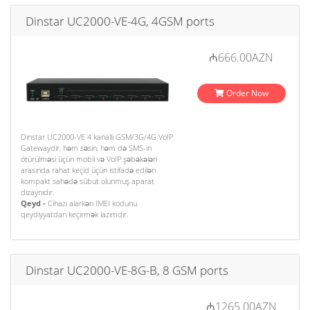
Dinstar UC2000-VE-4G, 4GSM ports
₼666.00AZN
Order Now
Dinstar UC2000-VE 4 kanallı GSM/3G/4G VoIP
Gatewaydir, həm səsin, həm də SMS-in
ötürülməsi üçün mobil və VoIP şəbəkələri
arasında rahat keçid üçün istifadə edilən
kompakt sahədə sübut olunmuş aparat
dizaynıdır.
Qeyd -
Cihazı alarkən IMEI kodunu
qeydiyyatdan keçirmək lazımdır.
Dinstar UC2000-VE-8G-B, 8 GSM ports
₼1265.00AZN