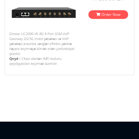
Order Now
Dinstar UC2000-VE-8G 8 Port GSM VoIP
Gateway 2G/3G mobil şəbəkəsi və VoIP
şəbəkəsi arasında zəngləri effektiv şəkildə
həyata keçirməyə kömək edən çoxfunksiyalı
şlüzdür.
Qeyd -
Cihazı alarkən IMEI kodunu
qeydiyyatdan keçirmək lazımdır.