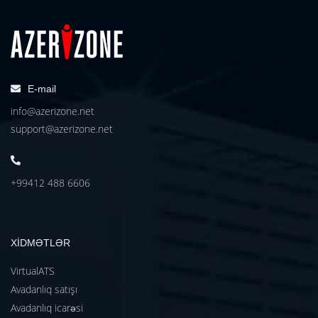
E-mail
info@azerizone.net
support@azerizone.net
+99412 488 6606
XİDMƏTLƏR
VirtualATS
Avadanlıq satışı
Avadanlıq icarəsi