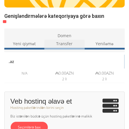
Genişləndirmələrə kateqoriyaya görə baxın
Domen
Yeni qiymət
Transfer
Yeniləmə
.az
₼0.00AZN
₼0.00AZN
N/A
2 İl
2 İl
Veb hostinq əlavə et
Hostinq paketlərindən birini seçin
Biz istənilən büdcə üçün hostinq paketlərinə malikik
Seçimlərə bax