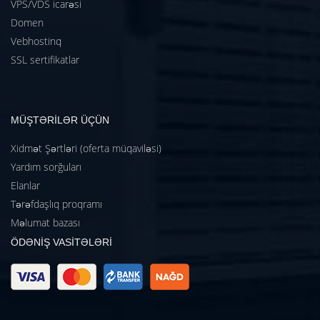
VPS/VDS icarəsi
Domen
Vebhostinq
SSL sertifikatlar
MÜŞTƏRİLƏR ÜÇÜN
Xidmət Şərtləri (oferta müqaviləsi)
Yardım sorğuları
Elanlar
Tərəfdaşlıq proqramı
Məlumat bazası
ÖDƏNİŞ VASİTƏLƏRİ