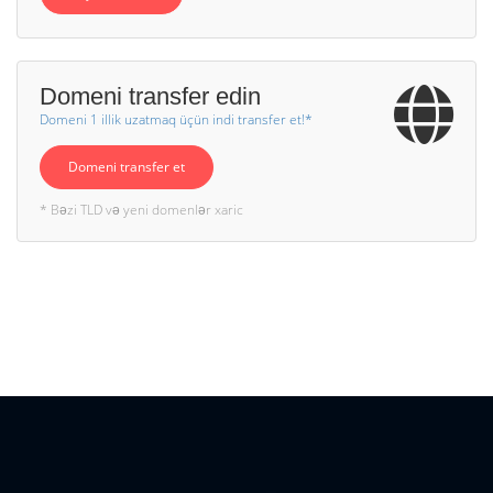
Domeni transfer edin
Domeni 1 illik uzatmaq üçün indi transfer et!*
Domeni transfer et
* Bəzi TLD və yeni domenlər xaric