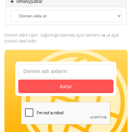
o
Əməliyyatlar
n
Domen adını tapın. Uyğunluğa baxmaq üçün domeni və ya açar
sözünü daxil edin.
Axtar