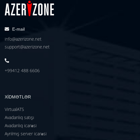
E-mail
info@azerizone.net
support@azerizone.net
+99412 488 6606
XİDMƏTLƏR
VirtualATS
Avadanlıq satışı
Avadanlıq icarəsi
Ayrılmış server icarəsi