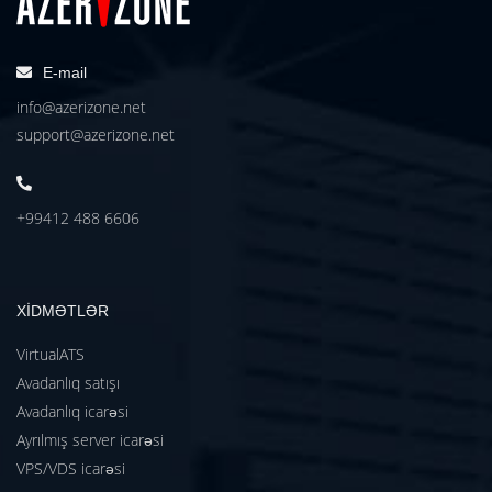
E-mail
info@azerizone.net
support@azerizone.net
+99412 488 6606
XİDMƏTLƏR
VirtualATS
Avadanlıq satışı
Avadanlıq icarəsi
Ayrılmış server icarəsi
VPS/VDS icarəsi