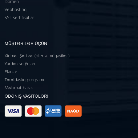
Domen
Vebhostinq
SSL sertifikatlar
MÜŞTƏRİLƏR ÜÇÜN
Xidmət Şərtləri (oferta müqaviləsi)
Yardım sorğuları
Elanlar
Tərəfdaşlıq proqramı
Məlumat bazası
ÖDƏNİŞ VASİTƏLƏRİ