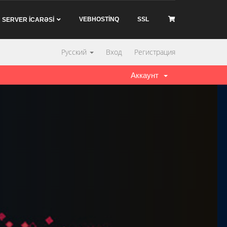
VEBHOSTİNQ
SSL
SERVER İCARƏSİ
Русский
Вход
Регистрация
Аккаунт