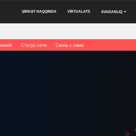
ŞİRKƏT HAQQINDA
VİRTUALATS
AVADANLIQ
знаний
Статус сети
Связь с нами