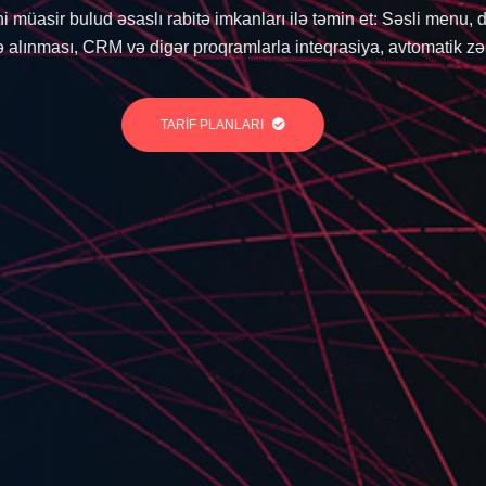
ətimizin Azərbaycan lokasiyalı serverlərində yerləşdirməklə daha 
TARİF PLANLARI