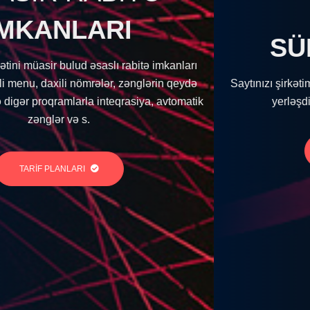
SAYTINI
SÜRƏTLƏNDİR!
mkanları
in qeydə
Saytınızı şirkətimizin Azərbaycan lokasiyalı serve
avtomatik
yerləşdirməklə daha sürətli edə bilərsiz.
TARİF PLANLARI