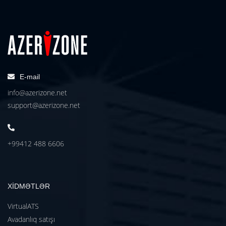
E-mail
info@azerizone.net
support@azerizone.net
+99412 488 6606
XİDMƏTLƏR
VirtualATS
Avadanlıq satışı