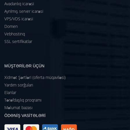
Avadanlıq icarəsi
Ayrılmış server icarəsi
VPS/VDS icarəsi
Domen
Vebhostinq
SSL sertifikatlar
MÜŞTƏRİLƏR ÜÇÜN
Xidmət Şərtləri (oferta müqaviləsi)
Yardım sorğuları
Elanlar
Tərəfdaşlıq proqramı
Məlumat bazası
ÖDƏNİŞ VASİTƏLƏRİ