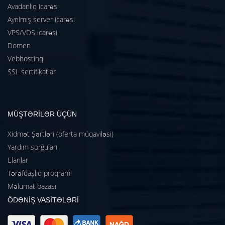
Avadanlıq icarəsi
Ayrılmış server icarəsi
VPS/VDS icarəsi
Domen
Vebhostinq
SSL sertifikatlar
MÜŞTƏRİLƏR ÜÇÜN
Xidmət Şərtləri (oferta müqaviləsi)
Yardım sorğuları
Elanlar
Tərəfdaşlıq proqramı
Məlumat bazası
ÖDƏNİŞ VASİTƏLƏRİ