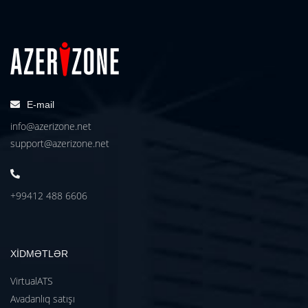
E-mail
info@azerizone.net
support@azerizone.net
+99412 488 6606
XİDMƏTLƏR
VirtualATS
Avadanlıq satışı