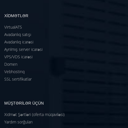
XİDMƏTLƏR
VirtualATS
Avadanlıq satışı
Avadanlıq icarəsi
Ayrılmış server icarəsi
VPS/VDS icarəsi
Domen
Vebhostinq
SSL sertifikatlar
MÜŞTƏRİLƏR ÜÇÜN
Xidmət Şərtləri (oferta müqaviləsi)
Yardım sorğuları