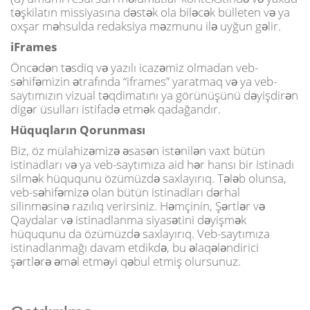
təşkilatın missiyasına dəstək ola biləcək bülleten və ya
oxşar məhsulda redaksiya məzmunu ilə uyğun gəlir.
iFrames
Öncədən təsdiq və yazılı icazəmiz olmadan veb-
səhifəmizin ətrafında “iframes” yaratmaq və ya veb-
saytımızın vizual təqdimatını ya görünüşünü dəyişdirən
digər üsulları istifadə etmək qadağandır.
Hüquqların Qorunması
Biz, öz mülahizəmizə əsasən istənilən vaxt bütün
istinadları və ya veb-saytımıza aid hər hansı bir istinadı
silmək hüququnu özümüzdə saxlayırıq. Tələb olunsa,
veb-səhifəmizə olan bütün istinadları dərhal
silinməsinə razılıq verirsiniz. Həmçinin, Şərtlər və
Qaydalar və istinadlanma siyasətini dəyişmək
hüququnu da özümüzdə saxlayırıq. Veb-saytımıza
istinadlanmağı davam etdikdə, bu əlaqələndirici
şərtlərə əməl etməyi qəbul etmiş olursunuz.