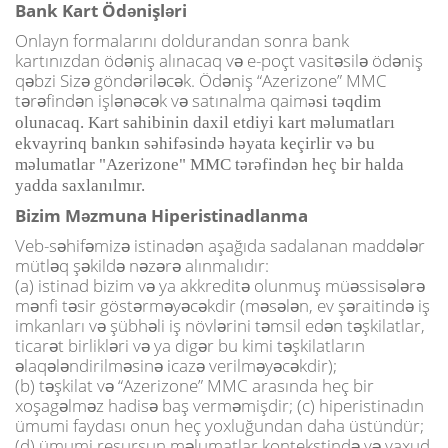
Bank Kart Ödənişləri
Onlayn formalarını doldurandan sonra bank
kartınızdan ödəniş alınacaq və e-poçt vasitəsilə ödəniş
qəbzi Sizə göndəriləcək. Ödəniş “Azerizone” MMC
tərəfindən işlənəcək və satınalma qaim
əsi təqdim
olunacaq. Kart sahibinin daxil etdiyi kart məlumatları
ekvayrinq bankın səhifəsində həyata keçirlir və bu
məlumatlar "Azerizone" MMC tərəfindən heç bir halda
yadda saxlanılmır.
Bizim Məzmuna Hiperistinadlanma
Veb-səhifəmizə istinadən aşağıda sadalanan maddələr
mütləq şəkildə nəzərə alınmalıdır:
(a) istinad bizim və ya akkreditə olunmuş müəssisələrə
mənfi təsir göstərməyəcəkdir (məsələn, ev şəraitində iş
imkanları və şübhəli iş növlərini təmsil edən təşkilatlar,
ticarət birlikləri və ya digər bu kimi təşkilatların
əlaqələndirilməsinə icazə verilməyəcəkdir);
(b) təşkilat və “Azerizone” MMC arasında heç bir
xoşagəlməz hadisə baş verməmişdir; (c) hiperistinadın
ümumi faydası onun heç yoxluğundan daha üstündür;
(d) ümumi resursun məlumatlar kontekstində və yaxud