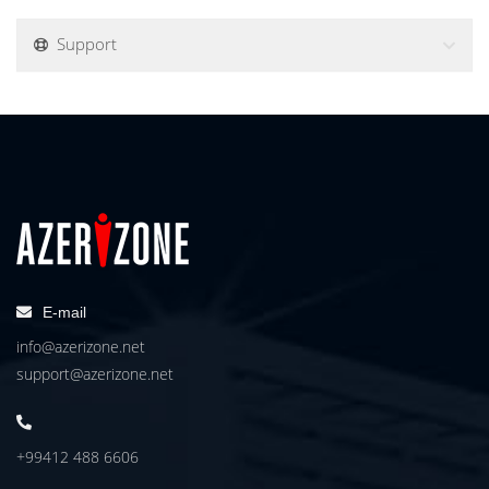
Support
E-mail
info@azerizone.net
support@azerizone.net
+99412 488 6606