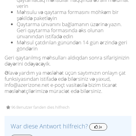
verin
Məhsulu və qaytarma formasını möhkəm bir
şəkildə paketləyin
Qaytarma ünvanını bağlamanın üzərinə yazın.
Geri qaytarma formasında əks olunan
ünvanından istifadə edin
Məhsul çatdırılan günündən 14 gün ərzində geri
göndərin
Geri qaytarılmış məhsulları aldıqdan sonra sifarişinizin
dəyərini ödəyəcəyik.
Əlavə yardım ya məsləhət üçün saytımızın onlayn çat
funksiyasından istifadə edə bilərsiniz və yaxud,
info@azerizone.net e-poçt vasitəsilə bizim ticarət
məsləhətçilərimizə müraciət edə bilərsiniz.
96 Benutzer fanden dies hilfreich
War diese Antwort hilfreich?
Ja