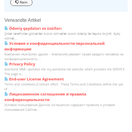
Nein
Verwandte Artikel
Ödəniş qaydaları və üsülları
Şirkət tərəfindən göstərilən bütün xidmətlər avans ödənişi ilə həyata keçirilir. Aylıq
xidmət...
Условия о конфиденциальности персональной
информации
Компания «Azerizone» (далее – Компания) уважает право каждого человека на
конфиденциальность....
Privacy Policy
Azerizone MMC operates the my.azerizone.net website, which provides the SERVICE.
This page is...
End-user License Agreement
Terms and conditions (Contract offer) These Terms and Conditions define the use
of...
Лицензионное соглашение и правила
конфиденциальности
Условия пользования Данное соглашение содержит правила и условия
пользования Сайтом...