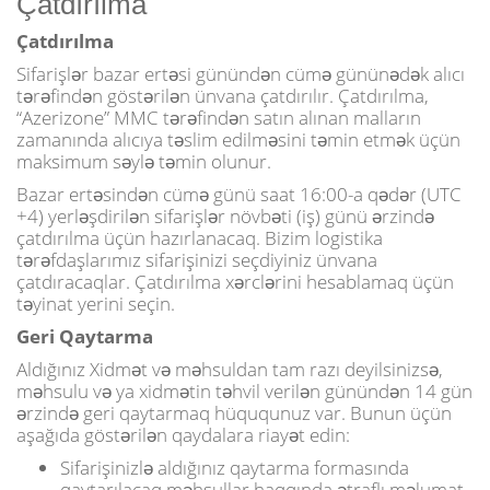
Çatdırılma
Çatdırılma
Sifarişlər bazar ertəsi günündən cümə gününədək alıcı
tərəfindən göstərilən ünvana çatdırılır. Çatdırılma,
“Azerizone” MMC tərəfindən satın alınan malların
zamanında alıcıya təslim edilməsini təmin etmək üçün
maksimum səylə təmin olunur.
Bazar ertəsindən cümə günü saat 16:00-a qədər (UTC
+4) yerləşdirilən sifarişlər növbəti (iş) günü ərzində
çatdırılma üçün hazırlanacaq. Bizim logistika
tərəfdaşlarımız sifarişinizi seçdiyiniz ünvana
çatdıracaqlar. Çatdırılma xərclərini hesablamaq üçün
təyinat yerini seçin.
Geri Qaytarma
Aldığınız Xidmət və məhsuldan tam razı deyilsinizsə,
məhsulu və ya xidmətin təhvil verilən günündən 14 gün
ərzində geri qaytarmaq hüququnuz var. Bunun üçün
aşağıda göstərilən qaydalara riayət edin:
Sifarişinizlə aldığınız qaytarma formasında
qaytarılacaq məhsullar haqqında ətraflı məlumat