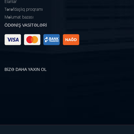
Elanlar
Tərəfdaşlıq proqramı
Məlumat bazası
ÖDƏNİŞ VASİTƏLƏRİ
BİZƏ DAHA YAXIN OL