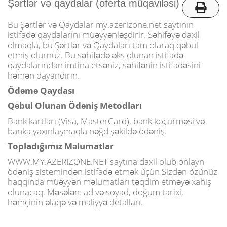
o
Şərtlər və qaydalar (oferta müqaviləsi)
n
Bu Şərtlər və Qaydalar my.azerizone.net saytının
istifadə qaydalarını müəyyənləşdirir. Səhifəyə daxil
olmaqla, bu Şərtlər və Qaydaları tam olaraq qəbul
etmiş olurnuz. Bu səhifədə əks olunan istifadə
qaydalarından imtina etsəniz, səhifənin istifadəsini
həmən dayandırın.
Ödəmə Qaydası
Qəbul Olunan Ödəniş Metodları
Bank kartları (Visa, MasterCard), bank köçürməsi və
banka yaxınlaşmaqla nəğd şəkildə ödəniş.
Topladığımız Məlumatlar
WWW.MY.AZERIZONE.NET saytına daxil olub onlayn
ödəniş sistemindən istifadə etmək üçün Sizdən özünüz
haqqında müəyyən məlumatları təqdim etməyə xahiş
olunacaq. Məsələn: ad və soyad, doğum tarixi,
həmçinin əlaqə və maliyyə detalları.