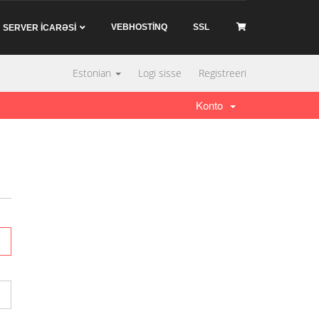
VEBHOSTİNQ
SSL
SERVER İCARƏSİ
Estonian
Logi sisse
Registreeri
Konto