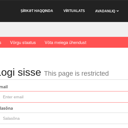
ŞİRKƏT HAQQINDA
VİRTUALATS
AVADANLIQ
s
Võrgu staatus
Võta meiega ühendust
Logi sisse
This page is restricted
mail
lasõna