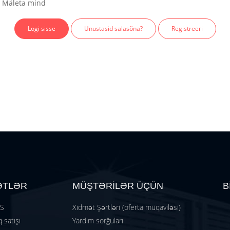
Mäleta mind
Unustasid salasõna?
Registreeri
ƏTLƏR
MÜŞTƏRİLƏR ÜÇÜN
B
TS
Xidmət Şərtləri (oferta müqaviləsi)
 satışı
Yardım sorğuları