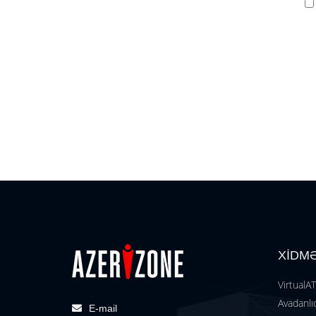
XİDM
VirtualA
Avadanlıq
E-mail