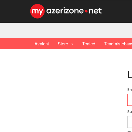
Avaleht
Store
Teated
Teadmistebaa
E-
Sa