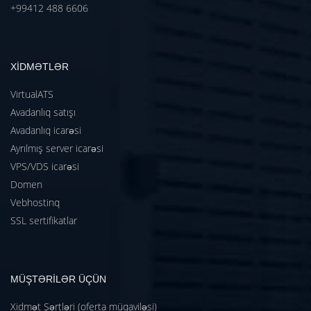
+99412 488 6606
XİDMƏTLƏR
VirtualATS
Avadanlıq satışı
Avadanlıq icarəsi
Ayrılmış server icarəsi
VPS/VDS icarəsi
Domen
Vebhostinq
SSL sertifikatlar
MÜŞTƏRİLƏR ÜÇÜN
Xidmət Şərtləri (oferta müqaviləsi)