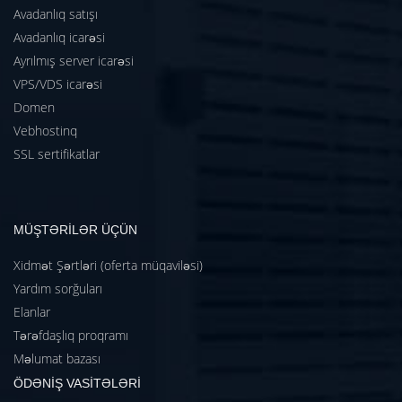
Avadanlıq satışı
Avadanlıq icarəsi
Ayrılmış server icarəsi
VPS/VDS icarəsi
Domen
Vebhostinq
SSL sertifikatlar
MÜŞTƏRİLƏR ÜÇÜN
Xidmət Şərtləri (oferta müqaviləsi)
Yardım sorğuları
Elanlar
Tərəfdaşlıq proqramı
Məlumat bazası
ÖDƏNİŞ VASİTƏLƏRİ