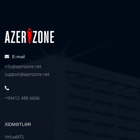
E-mail
info@azerizone.net
support@azerizone.net
+99412 488 6606
XİDMƏTLƏR
VirtualATS