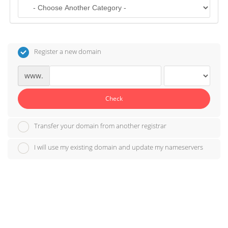
o
n
Register a new domain
www.
Check
Transfer your domain from another registrar
I will use my existing domain and update my nameservers