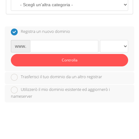
o
n
Registra un nuovo dominio
www.
Controlla
Trasferisci il tuo dominio da un altro registrar
Utilizzerò il mio dominio esistente ed aggiornerò i
nameserver