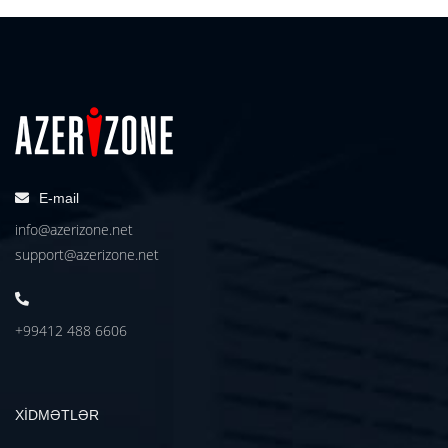
E-mail
info@azerizone.net
support@azerizone.net
+99412 488 6606
XİDMƏTLƏR