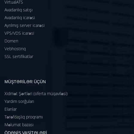
VirtualATS
Avadanlıq satışı
Avadanlıq icarəsi
Ayrılmış server icarəsi
VPS/VDS icarəsi
Domen
Vebhostinq
SSL sertifikatlar
MÜŞTƏRİLƏR ÜÇÜN
Xidmət Şərtləri (oferta müqaviləsi)
Yardım sorğuları
Elanlar
Tərəfdaşlıq proqramı
Məlumat bazası
ÖDƏNİŞ VASİTƏLƏRİ