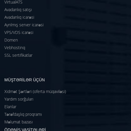
VirtualATS
Avadanlıq satışı
Avadanlıq icarəsi
Ayrılmış server icarəsi
VPS/VDS icarəsi
Domen
Vebhostinq
SSL sertifikatlar
MÜŞTƏRİLƏR ÜÇÜN
Xidmət Şərtləri (oferta müqaviləsi)
Yardım sorğuları
Elanlar
Tərəfdaşlıq proqramı
Məlumat bazası
ÖDƏNİŞ VASİTƏLƏRİ