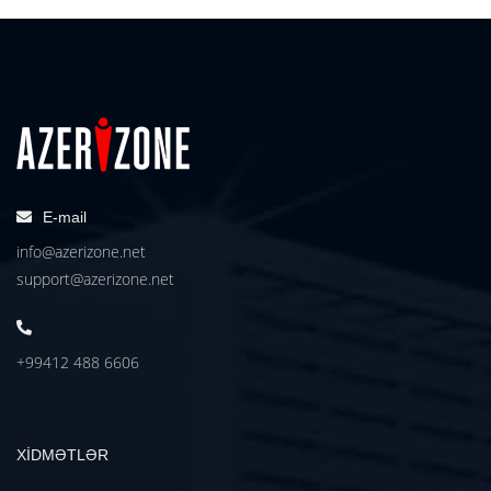
E-mail
info@azerizone.net
support@azerizone.net
+99412 488 6606
XİDMƏTLƏR