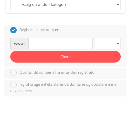
o
n
Registrer et nyt domæne
www.
Check
Overfør dit domæne fra en anden registrator
Jeg vil bruge mit eksisterende domæne og opdatere mine
navneservere