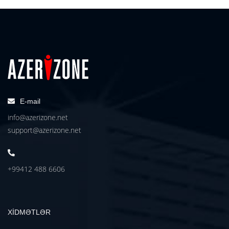
E-mail
info@azerizone.net
support@azerizone.net
+99412 488 6606
XİDMƏTLƏR