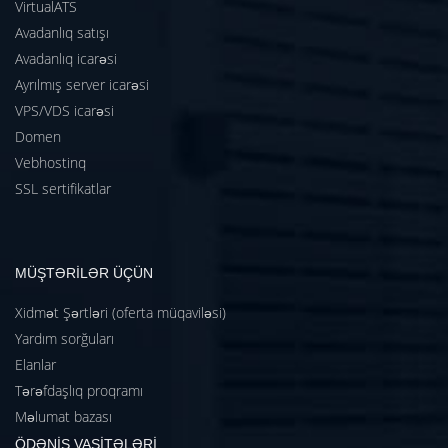
VirtualATS
Avadanlıq satışı
Avadanlıq icarəsi
Ayrılmış server icarəsi
VPS/VDS icarəsi
Domen
Vebhostinq
SSL sertifikatlar
MÜŞTƏRİLƏR ÜÇÜN
Xidmət Şərtləri (oferta müqaviləsi)
Yardım sorğuları
Elanlar
Tərəfdaşlıq proqramı
Məlumat bazası
ÖDƏNİŞ VASİTƏLƏRİ