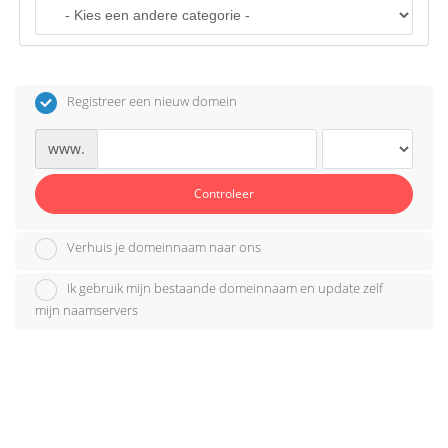
o
n
Registreer een nieuw domein
www.
Controleer
Verhuis je domeinnaam naar ons
Ik gebruik mijn bestaande domeinnaam en update zelf
mijn naamservers