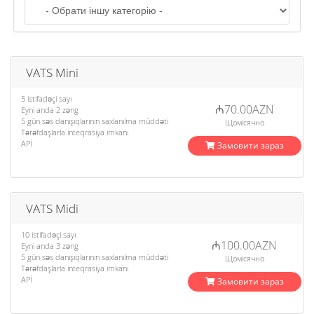
o
n
VATS Mini
5 istifadəçi sayı
₼70.00AZN
Eyni anda 2 zəng
5 gün səs danışıqlarının saxlanılma müddəti
Щомісячно
Tərəfdaşlarla inteqrasiya imkanı
APİ
Замовити зараз
VATS Midi
10 istifadəçi sayı
₼100.00AZN
Eyni anda 3 zəng
5 gün səs danışıqlarının saxlanılma müddəti
Щомісячно
Tərəfdaşlarla inteqrasiya imkanı
APİ
Замовити зараз