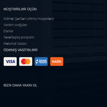
MÜŞTƏRİLƏR ÜÇÜN
Xidmət Şərtləri (oferta müqaviləsi)
Yardım sorğuları
Elanlar
Tərəfdaşlıq proqramı
Məlumat bazası
ÖDƏNİŞ VASİTƏLƏRİ
BİZƏ DAHA YAXIN OL