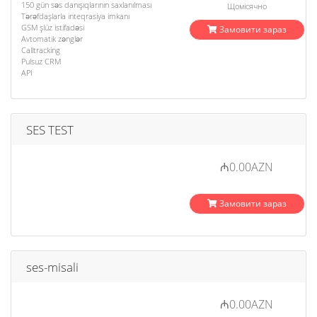
150 gün səs danışıqlarının saxlanılması
Щомісячно
Tərəfdaşlarla inteqrasiya imkanı
GSM şlüz istifadəsi
Замовити зараз
Avtomatik zənglər
Calltracking
Pulsuz CRM
API
SES TEST
₼0.00AZN
Замовити зараз
ses-misali
₼0.00AZN