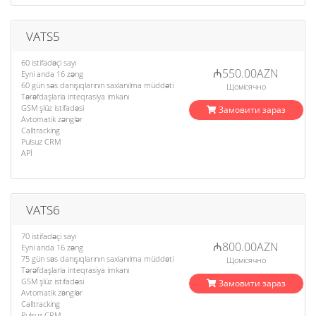
VATS5
60 istifadəçi sayı
₼550.00AZN
Eyni anda 16 zəng
60 gün səs danışıqlarının saxlanılma müddəti
Щомісячно
Tərəfdaşlarla inteqrasiya imkanı
GSM şlüz istifadəsi
Замовити зараз
Avtomatik zənglər
Calltracking
Pulsuz CRM
APİ
VATS6
70 istifadəçi sayı
₼800.00AZN
Eyni anda 16 zəng
75 gün səs danışıqlarının saxlanılma müddəti
Щомісячно
Tərəfdaşlarla inteqrasiya imkanı
GSM şlüz istifadəsi
Замовити зараз
Avtomatik zənglər
Calltracking
Pulsuz CRM