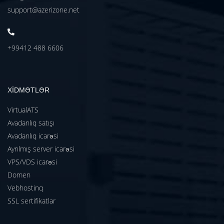
support@azerizone.net
+99412 488 6606
XİDMƏTLƏR
VirtualATS
Avadanlıq satışı
Avadanlıq icarəsi
Ayrılmış server icarəsi
VPS/VDS icarəsi
Domen
Vebhostinq
SSL sertifikatlar