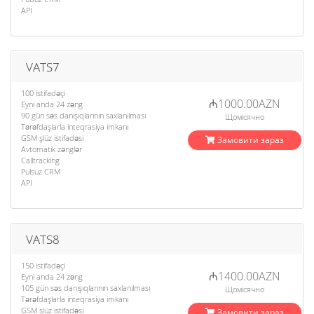
APİ
VATS7
100 istifadəçi
₼1000.00AZN
Eyni anda 24 zəng
90 gün səs danışıqlarının saxlanılması
Щомісячно
Tərəfdaşlarla inteqrasiya imkanı
GSM şlüz istifadəsi
Замовити зараз
Avtomatik zənglər
Calltracking
Pulsuz CRM
API
VATS8
150 istifadəçi
₼1400.00AZN
Eyni anda 24 zəng
105 gün səs danışıqlarının saxlanılması
Щомісячно
Tərəfdaşlarla inteqrasiya imkanı
GSM şlüz istifadəsi
Замовити зараз