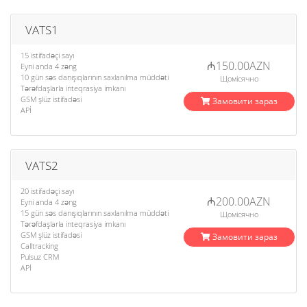
VATS1
15 istifadəçi sayı
₼150.00AZN
Eyni anda 4 zəng
10 gün səs danışıqlarının saxlanılma müddəti
Щомісячно
Tərəfdaşlarla inteqrasiya imkanı
GSM şlüz istifadəsi
Замовити зараз
APİ
VATS2
20 istifadəçi sayı
₼200.00AZN
Eyni anda 4 zəng
15 gün səs danışıqlarının saxlanılma müddəti
Щомісячно
Tərəfdaşlarla inteqrasiya imkanı
GSM şlüz istifadəsi
Замовити зараз
Calltracking
Pulsuz CRM
APİ