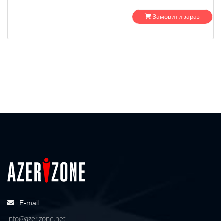
Замовити зараз
E-mail
info@azerizone.net