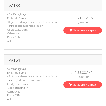
VATS3
40 istifadəçi sayı
₼350.00AZN
Eyni anda 8 zəng
30 gün səs danışıqlarının saxlanılma müddəti
Щомісячно
Tərəfdaşlarla inteqrasiya imkanı
GSM şlüz istifadəsi
Замовити зараз
Calltracking
Pulsuz CRM
APİ
VATS4
50 istifadəçi sayı
₼400.00AZN
Eyni anda 8 zəng
45 gün səs danışıqlarının saxlanılma müddəti
Щомісячно
Tərəfdaşlarla inteqrasiya imkanı
GSM şlüz istifadəsi
Замовити зараз
Avtomatik zənglər
Calltracking
Pulsuz CRM
APİ