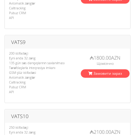
Avtomatik zənglər
Calltracking
Pulsuz CRM
API
VATS9
200 istifadəçi
₼1800.00AZN
Eyni anda 32 zəng
135 gün səs danışıqlarının saxlanılması
Щомісячно
Tərəfdaşlarla inteqrasiya imkanı
GSM şlüz istifadəsi
Замовити зараз
Avtomatik zənglər
Calltracking
Pulsuz CRM
API
VATS10
250 istifadəçi
₼2100.00AZN
Eyni anda 32 zəng