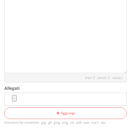
lines: 0 words: 0
salvato
Allegati
Aggiungi
Estensioni file consentite: .jpg, .gif, .jpeg, .png, .txt, .pdf, .wav, .mp3, .xlsx