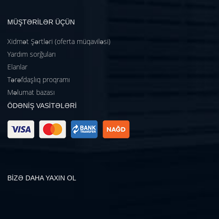
MÜŞTƏRİLƏR ÜÇÜN
Xidmət Şərtləri (oferta müqaviləsi)
Yardım sorğuları
Elanlar
Tərəfdaşlıq proqramı
Məlumat bazası
ÖDƏNİŞ VASİTƏLƏRİ
BİZƏ DAHA YAXIN OL