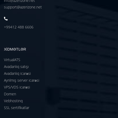
info@azerizone.net
support@azerizone.net
+99412 488 6606
XİDMƏTLƏR
VirtualATS
Avadanlıq satışı
Avadanlıq icarəsi
Ayrılmış server icarəsi
VPS/VDS icarəsi
Domen
Vebhostinq
SSL sertifikatlar