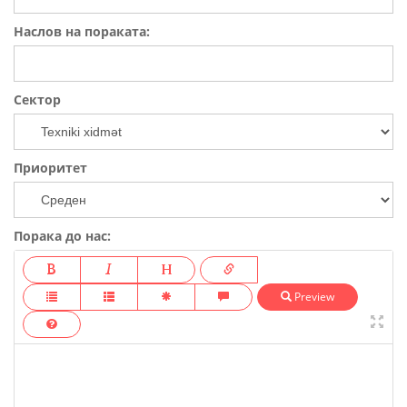
o
n
Наслов на пораката:
Сектор
Приоритет
Порака до нас:
Preview