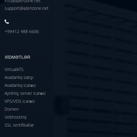
info@azerizone.net
support@azerizone.net
+99412 488 6606
XİDMƏTLƏR
VirtualATS
Avadanlıq satışı
Avadanlıq icarəsi
Ayrılmış server icarəsi
VPS/VDS icarəsi
Domen
Vebhostinq
SSL sertifikatlar