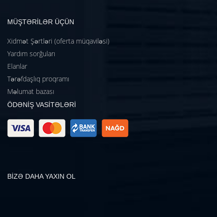
MÜŞTƏRİLƏR ÜÇÜN
Xidmət Şərtləri (oferta müqaviləsi)
Yardım sorğuları
Elanlar
Tərəfdaşlıq proqramı
Məlumat bazası
ÖDƏNİŞ VASİTƏLƏRİ
BİZƏ DAHA YAXIN OL