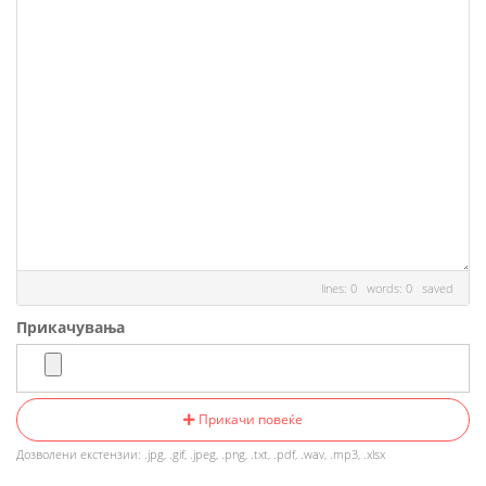
lines: 0 words: 0
saved
Прикачувања
Прикачи повеќе
Дозволени екстензии: .jpg, .gif, .jpeg, .png, .txt, .pdf, .wav, .mp3, .xlsx