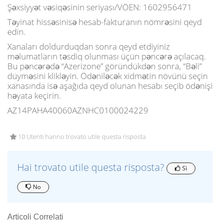
Şəxsiyyət vəsiqəsinin seriyası/VÖEN: 1602956471
Təyinat hissəsinisə hesab-fakturanın nömrəsini qeyd
edin.
Xanaları doldurduqdan sonra qeyd etdiyiniz
məlumatların təsdiq olunması üçün pəncərə açılacaq.
Bu pəncərədə “Azerizone” göründükdən sonra, “Bəli”
düyməsini klikləyin. Ödəniləcək xidmətin növünü seçin
xanasında isə aşağıda qeyd olunan hesabı seçib ödənişi
həyata keçirin.
AZ14PAHA40060AZNHC0100024229
10 Utenti hanno trovato utile questa risposta
Hai trovato utile questa risposta?
Sì
No
Articoli Correlati