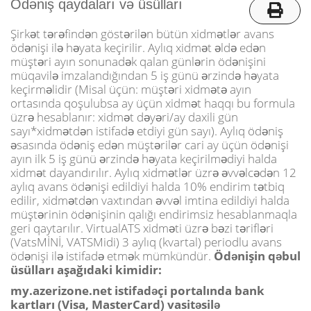
o
Ödəniş qaydaları və üsülları
n
Şirkət tərəfindən göstərilən bütün xidmətlər avans
ödənişi ilə həyata keçirilir. Aylıq xidmət əldə edən
müştəri ayın sonunadək qalan günlərin ödənişini
müqavilə imzalandığından 5 iş günü ərzində həyata
keçirməlidir (Misal üçün: müştəri xidmətə ayın
ortasında qoşulubsa ay üçün xidmət haqqı bu formula
üzrə hesablanır: xidmət dəyəri/ay daxili gün
sayı*xidmətdən istifadə etdiyi gün sayı). Aylıq ödəniş
əsasında ödəniş edən müştərilər cari ay üçün ödənişi
ayın ilk 5 iş günü ərzində həyata keçirilmədiyi halda
xidmət dayandırılır. Aylıq xidmətlər üzrə əvvəlcədən 12
aylıq avans ödənişi edildiyi halda 10% endirim tətbiq
edilir, xidmətdən vaxtından əvvəl imtina edildiyi halda
müştərinin ödənişinin qalığı endirimsiz hesablanmaqla
geri qaytarılır. VirtualATS xidməti üzrə bəzi tərifləri
(VatsMİNİ, VATSMidi) 3 aylıq (kvartal) periodlu avans
ödənişi ilə istifadə etmək mümkündür.
Ödənişin qəbul
üsülları aşağıdaki kimidir:
my.azerizone.net istifadəçi portalında bank
kartları (Visa, MasterCard) vasitəsilə