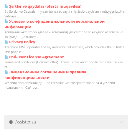
Şərtlər və qaydalar (oferta müqaviləsi)
Bu Şərtlər və Qaydalar my.azerizone.net saytının istifadə qaydalarını müəyyənləşdirir.
Səhifəyə...
Условия о конфиденциальности персональной
информации
Компания «Azerizone» (далее – Компания) уважает право каждого человека на
конфиденциальность....
Privacy Policy
Azerizone MMC operates the my.azerizone.net website, which provides the SERVICE.
This page is...
End-user License Agreement
Terms and conditions (Contract offer) These Terms and Conditions define the use
of...
Лицензионное соглашение и правила
конфиденциальности
Условия пользования Данное соглашение содержит правила и условия
пользования Сайтом...
Assistenza