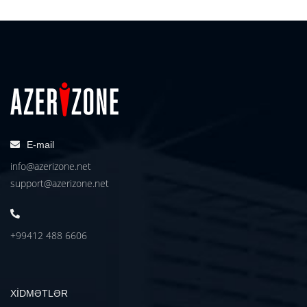
E-mail
info@azerizone.net
support@azerizone.net
+99412 488 6606
XİDMƏTLƏR