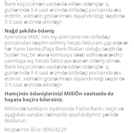
Bank köçürülməsi vasitəsilə edilən ödənişlər iş
günlərində 3-4 saat ərzində istifadəçi portalında əks
etdirilir, xidmətin göstərilməsi dayandırıldığı təqdirdə
3-5 saat ərzində aktivləşir.
Nağd şəkildə ödəniş
Azerizone MMC-nin my.azerizone.net istifadəçi
portalından təqdim edilmiş hesab fakturanı çap edərək
hər hansı banka (Paşa Bank filialları olduğu təqdirdə
Sizdən heç bir əlavə komissiya tələb edilməyəcəkdir)
yaxınlaşaraq, hesab fakturaya əsasən ödəniş etmək.
Bank köçürülməsi vasitəsilə edilən ödənişlər iş
günlərində 3-4 saat ərzində istifadəçi portalında əks
etdirilir, xidmətin göstərilməsi dayandırıldığı təqdirdə
3-5 saat ərzində aktivləşir.
Həmçinin ödənişlərinizi MilliÖn vasitəsilə də
həyata keçirə bilərsiniz.
Milliöndə bankların siyahısında Pasha Bank-ı seçin və
aşağıdakı xanaları təlimatda qeyd etdiyimiz şəkildə
doldurun:
Müştərinin İD-si: 00024229