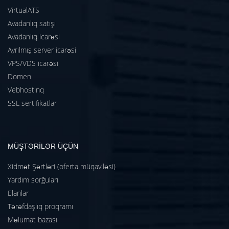
VirtualATS
Avadanlıq satışı
Avadanlıq icarəsi
Ayrılmış server icarəsi
VPS/VDS icarəsi
Domen
Vebhostinq
SSL sertifikatlar
MÜŞTƏRİLƏR ÜÇÜN
Xidmət Şərtləri (oferta müqaviləsi)
Yardım sorğuları
Elanlar
Tərəfdaşlıq proqramı
Məlumat bazası