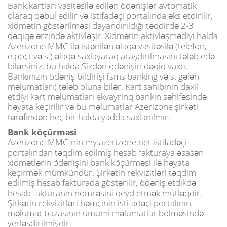
Bank kartları vasitəsilə edilən ödənişlər avtomatik
olaraq qəbul edilir və istifadəçi portalında əks etdirilir,
xidmətin göstərilməsi dayandırıldığı təqdirdə 2-3
dəqiqə ərzində aktivləşir. Xidmətin aktivləşmədiyi halda
Azerizone MMC ilə istənilən əlaqə vasitəsilə (telefon,
e.poçt və s.) əlaqə saxlayaraq araşdırılmasını tələb edə
bilərsiniz, bu halda Sizdən ödənişin dəqiq vaxtı,
Bankınızın ödəniş bildirişi (sms banking və s. gələn
məlumatları) tələb oluna bilər. Kart sahibinin daxil
etdiyi kart məlumatları ekvayrinq bankın səhifəsində
həyata keçirilir və bu məlumatlar Azerizone şirkəti
tərəfindən heç bir halda yadda saxlanılmır.
Bank köçürməsi
Azerizone MMC-nin my.azerizone.net istifadəçi
portalından təqdim edilmiş hesab fakturaya əsasən
xidmətlərin ödənişini bank köçürməsi ilə həyata
keçirmək mümkündür. Şirkətin rekvizitləri təqdim
edilmiş hesab fakturada göstərilir, ödəniş etdikdə
hesab fakturanın nömrəsini qeyd etmək mütləqdir.
Şirkətin rekvizitləri həmçinin istifadəçi portalının
məlumat bazasının ümumi məlumatlar bölməsində
yerləşdirilmişdir.