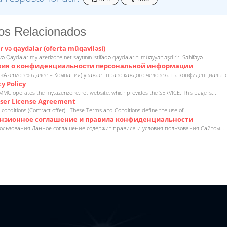
gos Relacionados
r və qaydalar (oferta müqaviləsi)
və Qaydalar my.azerizone.net saytının istifadə qaydalarını müəyyənləşdirir. Səhifəyə...
ия о конфиденциальности персональной информации
«Azerizone» (далее – Компания) уважает право каждого человека на конфиденциальнос
y Policy
MMC operates the my.azerizone.net website, which provides the SERVICE. This page is...
ser License Agreement
conditions (Contract offer) These Terms and Conditions define the use of...
зионное соглашение и правила конфиденциальности
ользования Данное соглашение содержит правила и условия пользования Сайтом...