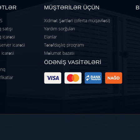
ƏTLƏR
MÜŞTƏRİLƏR ÜÇÜN
B
TS
Xidmət Şərtləri (oferta müqaviləsi)
 satışı
Yardım sorğuları
 icarəsi
Elanlar
server icarəsi
Tərəfdaşlıq proqramı
icarəsi
Məlumat bazası
ÖDƏNİŞ VASİTƏLƏRİ
inq
fikatlar