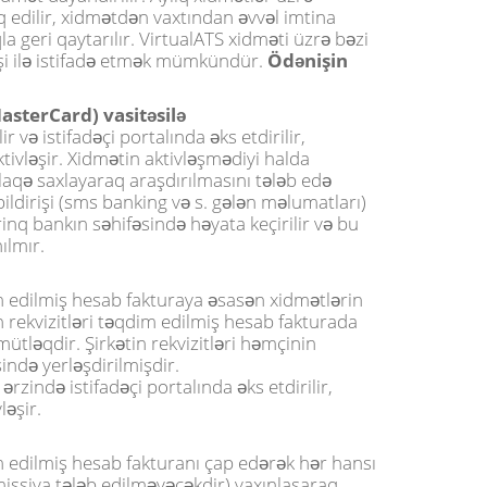
q edilir, xidmətdən vaxtından əvvəl imtina
 geri qaytarılır. VirtualATS xidməti üzrə bəzi
nişi ilə istifadə etmək mümkündür.
Ödənişin
asterCard) vasitəsilə
 və istifadəçi portalında əks etdirilir,
tivləşir. Xidmətin aktivləşmədiyi halda
əlaqə saxlayaraq araşdırılmasını tələb edə
bildirişi (sms banking və s. gələn məlumatları)
rinq bankın səhifəsində həyata keçirilir və bu
ılmır.
 edilmiş hesab fakturaya əsasən xidmətlərin
rekvizitləri təqdim edilmiş hesab fakturada
tləqdir. Şirkətin rekvizitləri həmçinin
ndə yerləşdirilmişdir.
rzində istifadəçi portalında əks etdirilir,
ləşir.
 edilmiş hesab fakturanı çap edərək hər hansı
missiya tələb edilməyəcəkdir) yaxınlaşaraq,