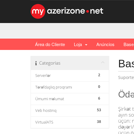
Área do Cliente
Loja
Anúncios
Base
Ba
Categorias
2
Serverlər
Suporte
0
Tərəfdaşlıq proqramı
Ödə
6
Ümumi məlumat
Şirkət 
53
Veb hostinq
ayın s
üçün: 
38
VirtualATS
dəyəri/
üçün öd