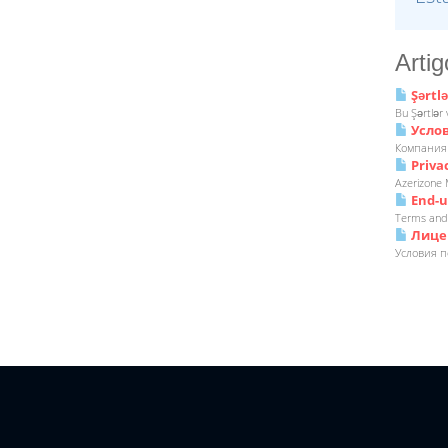
Arti
Şərtlə
Bu Şərtlər 
Услов
Компания 
Privac
Azerizone 
End-u
Terms and 
Лицен
Условия п