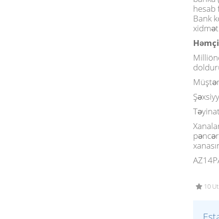
hesab 
Bank kö
xidməti
Həmçin
Milliön
doldur
Müştər
Şəxsiy
Təyina
Xanala
pəncər
xanasın
AZ14P
10 Ut
Est