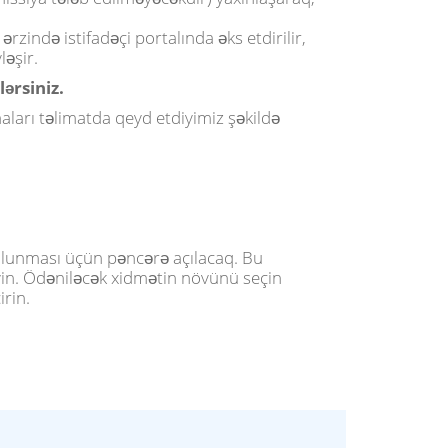
rzində istifadəçi portalında əks etdirilir,
ləşir.
ərsiniz.
aları təlimatda qeyd etdiyimiz şəkildə
olunması üçün pəncərə açılacaq. Bu
yin. Ödəniləcək xidmətin növünü seçin
rin.