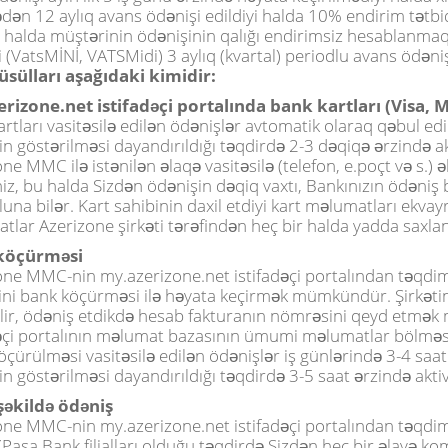
dən 12 aylıq avans ödənişi edildiyi halda 10% endirim tətbi
i halda müştərinin ödənişinin qalığı endirimsiz hesablanmaqla
ri (VatsMİNİ, VATSMidi) 3 aylıq (kvartal) periodlu avans ödə
üsülları aşağıdaki kimidir:
rizone.net istifadəçi portalında bank kartları (Visa, M
rtları vasitəsilə edilən ödənişlər avtomatik olaraq qəbul edilir
n göstərilməsi dayandırıldığı təqdirdə 2-3 dəqiqə ərzində ak
ne MMC ilə istənilən əlaqə vasitəsilə (telefon, e.poçt və s.) 
niz, bu halda Sizdən ödənişin dəqiq vaxtı, Bankınızın ödəniş 
luna bilər. Kart sahibinin daxil etdiyi kart məlumatları ekvay
lar Azerizone şirkəti tərəfindən heç bir halda yadda saxlan
köçürməsi
one MMC-nin my.azerizone.net istifadəçi portalından təqdim
ini bank köçürməsi ilə həyata keçirmək mümkündür. Şirkətin 
lir, ödəniş etdikdə hesab fakturanın nömrəsini qeyd etmək mü
dəçi portalının məlumat bazasının ümumi məlumatlar bölməsi
çürülməsi vasitəsilə edilən ödənişlər iş günlərində 3-4 saat ə
n göstərilməsi dayandırıldığı təqdirdə 3-5 saat ərzində aktiv
əkildə ödəniş
one MMC-nin my.azerizone.net istifadəçi portalından təqdim
Paşa Bank filialları olduğu təqdirdə Sizdən heç bir əlavə ko