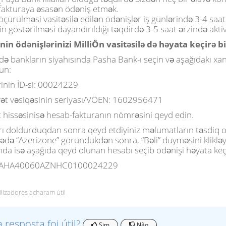
fakturaya əsasən ödəniş etmək.
çürülməsi vasitəsilə edilən ödənişlər iş günlərində 3-4 saat ə
n göstərilməsi dayandırıldığı təqdirdə 3-5 saat ərzində aktiv
in ödənişlərinizi MilliÖn vasitəsilə də həyata keçirə bil
də bankların siyahısında Pasha Bank-ı seçin və aşağıdakı xan
un:
inin İD-si: 00024229
yət vəsiqəsinin seriyası/VÖEN: 1602956471
t hissəsinisə hesab-fakturanın nömrəsini qeyd edin.
rı doldurduqdan sonra qeyd etdiyiniz məlumatların təsdiq 
ədə “Azerizone” göründükdən sonra, “Bəli” düyməsini kliklə
da isə aşağıda qeyd olunan hesabı seçib ödənişi həyata keçi
AHA40060AZNHC0100024229
ilizadores acharam útil
a resposta foi útil?
Sim
Não