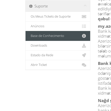
əvvəlcə
Suporte
edildiy
təriflə
Os Meus Tickets de Suporte
qəbul 
my.aze
Anúncios
Bank ka
xidməti
Base de Conhecimento
Azerizo
bilərsi
Downloads
tələb o
Estado da Rede
məlumat
Bank 
Abrir Ticket
Azeriz
ödəniş
göstəri
istifa
Bank kö
xidməti
Nağd ş
Azeriz
banka (