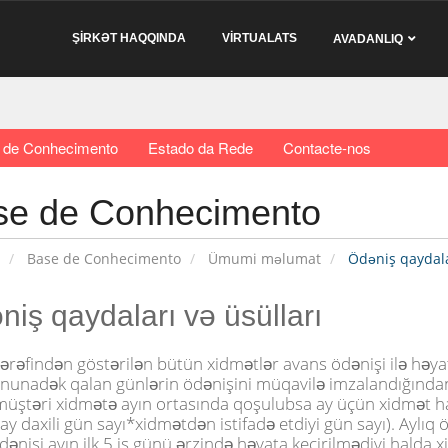
ŞİRKƏT HAQQINDA
VİRTUALATS
AVADANLIQ
 de Conhecimento
Estado da Rede
Contacte-nos
se de Conhecimento
Base de Conhecimento
Ümumi məlumat
Ödəniş qaydalar
niş qaydaları və üsülları
tərəfindən göstərilən bütün xidmətlər avans ödənişi ilə həyat
onunadək qalan günlərin ödənişini müqavilə imzalandığından 
müştəri xidmətə ayın ortasında qoşulubsa ay üçün xidmət h
ay daxili gün sayı*xidmətdən istifadə etdiyi gün sayı). Aylıq
ənişi ayın ilk 5 iş günü ərzində həyata keçirilmədiyi halda x