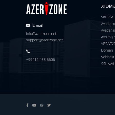
XİDM
VirtualA
Avadanlıq
E-mail
Avadanlıq
info@azerizone.net
Ayrılmış 
support@azerizone.net
VPS/VDS 
Domen
Vebhost
+99412 488 6606
SSL serti