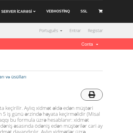
VEBHOSTİNQ
SSL
SERVER İCARƏSİ
Português
Entrar
Registar
Conta
ı və üsülları
a keçirilir. Aylıq xidmət əldə edən müştəri
5 iş günü ərzində həyata keçirməlidir (Misal
aqqı bu formula üzrə hesablanır: xidmət
 ödəniş əsasında ödəniş edən müştərilər cari ay
idmət dayandırılır. Aylıq xidmətlər üzrə