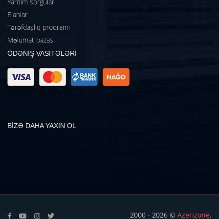
Yardım sorğuları
Elanlar
Tərəfdaşlıq proqramı
Məlumat bazası
ÖDƏNİŞ VASİTƏLƏRİ
BİZƏ DAHA YAXIN OL
2000 - 2026 ©
Azerizone
.