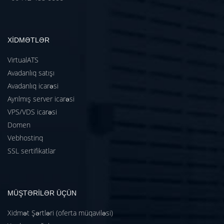
XİDMƏTLƏR
VirtualATS
Avadanlıq satışı
Avadanlıq icarəsi
Ayrılmış server icarəsi
VPS/VDS icarəsi
Domen
Vebhostinq
SSL sertifikatlar
MÜŞTƏRİLƏR ÜÇÜN
Xidmət Şərtləri (oferta müqaviləsi)