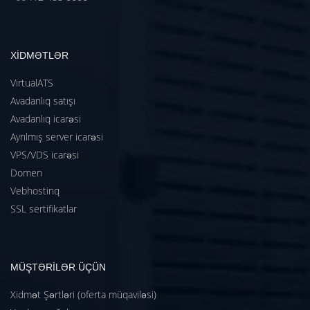
XİDMƏTLƏR
VirtualATS
Avadanlıq satışı
Avadanlıq icarəsi
Ayrılmış server icarəsi
VPS/VDS icarəsi
Domen
Vebhostinq
SSL sertifikatlar
MÜŞTƏRİLƏR ÜÇÜN
Xidmət Şərtləri (oferta müqaviləsi)