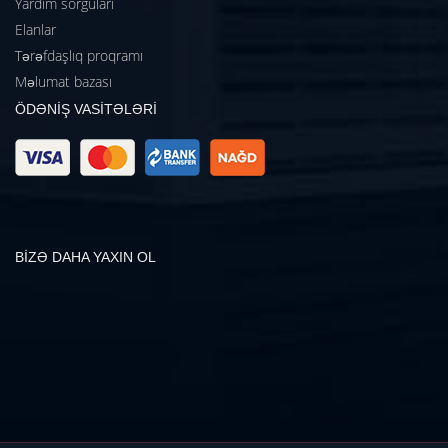
Yardım sorğuları
Elanlar
Tərəfdaşlıq proqramı
Məlumat bazası
ÖDƏNİŞ VASİTƏLƏRİ
BİZƏ DAHA YAXIN OL