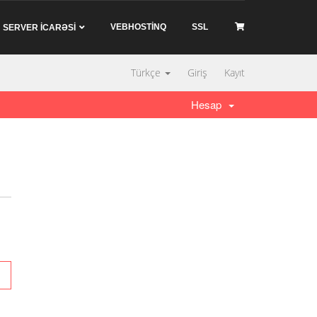
VEBHOSTİNQ
SSL
SERVER İCARƏSİ
Türkçe
Giriş
Kayıt
Hesap