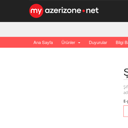
Ana Sayfa
Ürünler
Duyurular
Bilgi 
Şi
ad
E-