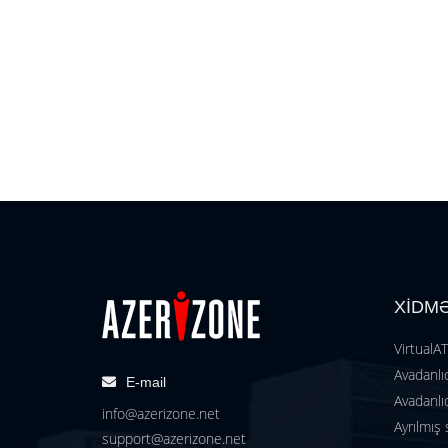
XİDM
VirtualA
Avadanlıq
E-mail
Avadanlıq
info@azerizone.net
Ayrılmış 
support@azerizone.net