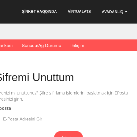
ŞİRKƏT HAQQINDA
VİRTUALATS
AVADANLIQ
Bankası
Sunucu/Ağ Durumu
İletişim
Şifremi Unuttum
frenizi mi unuttunuz? Şifre sıfırlama işlemlerini başlatmak için EPosta
resinizi girin.
posta