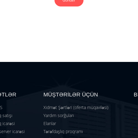
Gönder
ƏTLƏR
MÜŞTƏRİLƏR ÜÇÜN
B
TS
Xidmət Şərtləri (oferta müqaviləsi)
 satışı
Yardım sorğuları
 icarəsi
Elanlar
server icarəsi
Tərəfdaşlıq proqramı