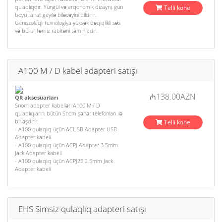
qulaqlıqdır. Yüngül və erqonomik dizaynı, gün
Telli kohe
boyu rahat geyilə biləcəyini bildirir.
Genişzolaqlı texnologiya yüksək dəqiqlikli səs
və büllur təmiz rabitəni təmin edir.
A100 M / D kabel adapteri satışı
₼138.00AZN
QR aksesuarları
Snom adapter kabelləri A100 M / D
qulaqlıqlarını bütün Snom şəhər telefonları ilə
birləşdirir.
Telli kohe
- A100 qulaqlıq üçün ACUSB Adapter USB
Adapter kabeli
- A100 qulaqlıq üçün ACPJ Adapter 3.5mm
Jack Adapter kabeli
- A100 qulaqlıq üçün ACPJ25 2.5mm Jack
Adapter kabeli
EHS Simsiz qulaqlıq adapteri satışı