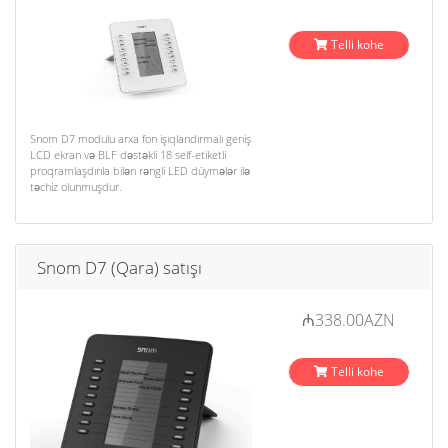
Telli kohe
Snom D7 modulu arxa fon işıqlandırmalı geniş
LCD ekran və BLF dəstəkli 18 self-etiketli
proqramlaşdırıla bilən rəngli LED düymələr ilə
təchiz olunmuşdur.
Snom D7 (Qara) satışı
₼338.00AZN
Telli kohe