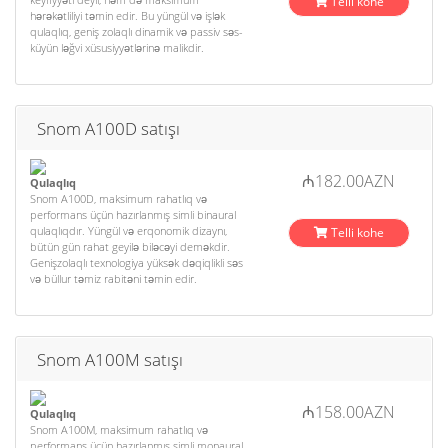
Telli kohe
hərəkətliliyi təmin edir. Bu yüngül və işlək
qulaqlıq, geniş zolaqlı dinamik və passiv səs-
küyün ləğvi xüsusiyyətlərinə malikdir.
Snom A100D satışı
₼182.00AZN
Qulaqlıq
Snom A100D, maksimum rahatlıq və
performans üçün hazırlanmış simli binaural
qulaqlıqdır. Yüngül və erqonomik dizaynı,
Telli kohe
bütün gün rahat geyilə biləcəyi deməkdir.
Genişzolaqlı texnologiya yüksək dəqiqlikli səs
və büllur təmiz rabitəni təmin edir.
Snom A100M satışı
₼158.00AZN
Qulaqlıq
Snom A100M, maksimum rahatlıq və
performans üçün hazırlanmış simli monaural