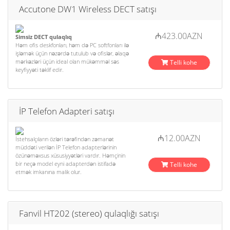
Accutone DW1 Wireless DECT satışı
₼423.00AZN
Simsiz DECT qulaqlıq
Həm ofis deskfonları, həm də PC softfonları ilə
işləmək üçün nəzərdə tutulub və ofislər, əlaqə
mərkəzləri üçün ideal olan mükəmməl səs
Telli kohe
keyfiyyəti təklif edir.
İP Telefon Adapteri satışı
₼12.00AZN
İstehsalçıların özləri tərəfindən zəmanət
müddəti verilən İP Telefon adapterlərinin
özünəməxsus xüsusiyyətləri vardır. Həmçinin
bir neçə model eyni adapterdən istifadə
Telli kohe
etmək imkanına malik olur.
Fanvil HT202 (stereo) qulaqlığı satışı