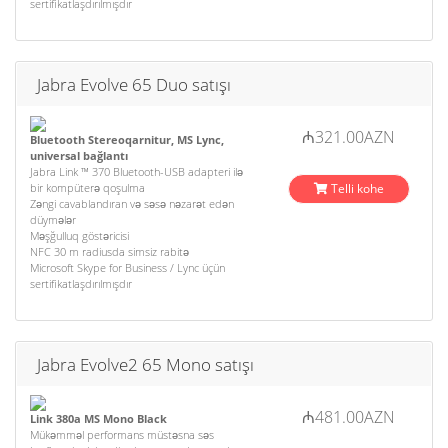
sertifikatlaşdırılmışdır
Jabra Evolve 65 Duo satışı
₼321.00AZN
Bluetooth Stereoqarnitur, MS Lync,
universal bağlantı
Jabra Link ™ 370 Bluetooth-USB adapteri ilə
bir kompüterə qoşulma
Telli kohe
Zəngi cavablandıran və səsə nəzarət edən
düymələr
Məşğulluq göstəricisi
NFC 30 m radiusda simsiz rabitə
Microsoft Skype for Business / Lync üçün
sertifikatlaşdırılmışdır
Jabra Evolve2 65 Mono satışı
₼481.00AZN
Link 380a MS Mono Black
Mükəmməl performans müstəsna səs