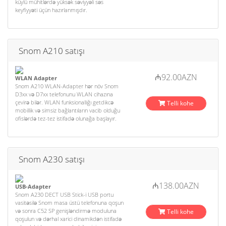
küylü mühitlərdə yüksək səviyyəli səs
keyfiyyəti üçün hazırlanmışdır.
Snom A210 satışı
₼92.00AZN
WLAN Adapter
Snom A210 WLAN-Adapter hər növ Snom
D3xx və D7xx telefonunu WLAN cihazına
çevirə bilər. WLAN funksionallığı getdikcə
Telli kohe
mobillik və simsiz bağlantıların vacib olduğu
ofislərdə tez-tez istifadə olunağa başlayır.
Snom A230 satışı
₼138.00AZN
USB-Adapter
Snom A230 DECT USB Stick-i USB portu
vasitəsilə Snom masa üstü telefonuna qoşun
və sonra C52 SP genişləndirmə moduluna
Telli kohe
qoşulun və dərhal xarici dinamikdən istifadə