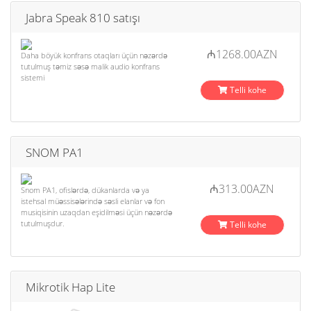
Jabra Speak 810 satışı
₼1268.00AZN
Daha böyük konfrans otaqları üçün nəzərdə
tutulmuş təmiz səsə malik audio konfrans
sistemi
Telli kohe
SNOM PA1
₼313.00AZN
Snom PA1, ofislərdə, dükanlarda və ya
istehsal müəssisələrində səsli elanlar və fon
musiqisinin uzaqdan eşidilməsi üçün nəzərdə
tutulmuşdur.
Telli kohe
Mikrotik Hap Lite