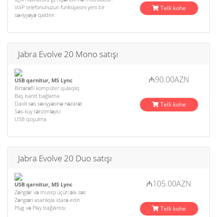
VoİP telefonunuzun funksiyasını yeni bir
Telli kohe
səviyyəyə qaldırır.
Jabra Evolve 20 Mono satışı
₼90.00AZN
USB qarnitur, MS Lync
Birtərəfli kompüter qulaqlıq
Baş band bağlama
Daxili səs səviyyəsinə nəzarət
Telli kohe
Səs-küy tənzimləyici
USB qoşulma
Jabra Evolve 20 Duo satışı
₼105.00AZN
USB qarnitur, MS Lync
Zənglər və musiqi üçün əla səs
Zəngləri asanlıqla idarə edin
Plug və Play bağlantısı
Telli kohe