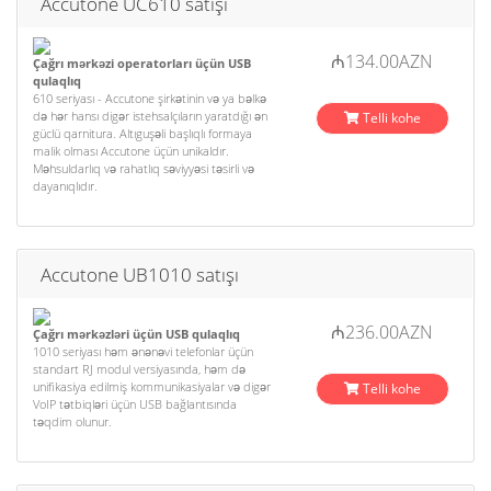
Accutone UC610 satışı
₼134.00AZN
Çağrı mərkəzi operatorları üçün USB
qulaqlıq
610 seriyası - Accutone şirkətinin və ya bəlkə
də hər hansı digər istehsalçıların yaratdığı ən
Telli kohe
güclü qarnitura. Altıguşəli başlıqlı formaya
malik olması Accutone üçün unikaldır.
Məhsuldarlıq və rahatlıq səviyyəsi təsirli və
dayanıqlıdır.
Accutone UB1010 satışı
₼236.00AZN
Çağrı mərkəzləri üçün USB qulaqlıq
1010 seriyası həm ənənəvi telefonlar üçün
standart RJ modul versiyasında, həm də
unifikasiya edilmiş kommunikasiyalar və digər
Telli kohe
VoIP tətbiqləri üçün USB bağlantısında
təqdim olunur.