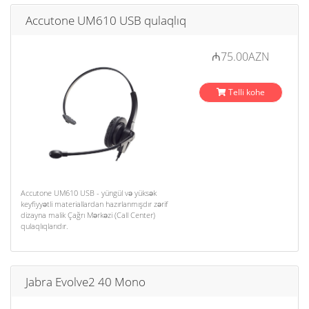
Accutone UM610 USB qulaqlıq
₼75.00AZN
Telli kohe
Accutone UM610 USB - yüngül və yüksək
keyfiyyətli materiallardan hazırlanmışdır zərif
dizayna malik Çağrı Mərkəzi (Call Center)
qulaqlıqlarıdır.
Jabra Evolve2 40 Mono