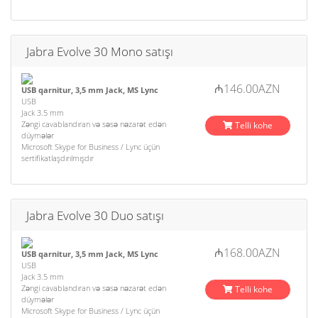
Jabra Evolve 30 Mono satışı
₼146.00AZN
USB qarnitur, 3,5 mm Jack, MS Lync
USB
Jack 3.5 mm
Zəngi cavablandıran və səsə nəzarət edən
Telli kohe
düymələr
Microsoft Skype for Business / Lync üçün
sertifikatlaşdırılmışdır
Jabra Evolve 30 Duo satışı
₼168.00AZN
USB qarnitur, 3,5 mm Jack, MS Lync
USB
Jack 3.5 mm
Zəngi cavablandıran və səsə nəzarət edən
Telli kohe
düymələr
Microsoft Skype for Business / Lync üçün