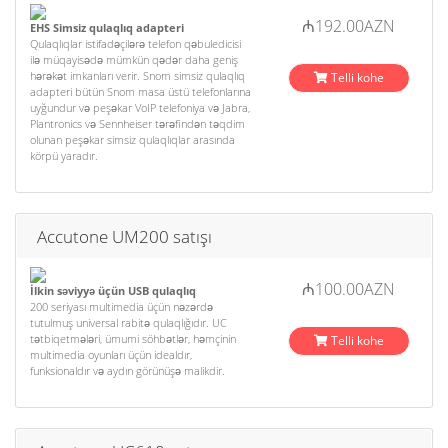
₼192.00AZN
EHS Simsiz qulaqlıq adapteri
Qulaqlıqlar istifadəçilərə telefon qəbuledicisi
ilə müqayisədə mümkün qədər daha geniş
hərəkət imkanları verir. Snom simsiz qulaqlıq
Telli kohe
adapteri bütün Snom masa üstü telefonlarına
uyğundur və peşəkar VoIP telefoniya və Jabra,
Plantronics və Sennheiser tərəfindən təqdim
olunan peşəkar simsiz qulaqlıqlar arasında
körpü yaradır.
Accutone UM200 satışı
₼100.00AZN
İlkin səviyyə üçün USB qulaqlıq
200 seriyası multimedia üçün nəzərdə
tutulmuş universal rabitə qulaqlığıdır. UC
tətbiqetmələri, ümumi söhbətlər, həmçinin
Telli kohe
multimedia oyunları üçün idealdır,
funksionaldır və aydın görünüşə malikdir.