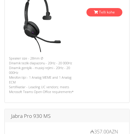
Telli kohe
Speaker size - 28mm Ø
Dinamik tezlik diapazonu - 20Hz - 20 000Hz
Dinamik genişlik - musiqi rejimi - 20Hz - 20
000Hz
Mkrofon tipi - 1 Analog MEME and 1 Analog
ECM
Sertifikatlar - Leading UC vendors; meets
Microsoft Teams Open Office requirements*
Jabra Pro 930 MS
₼357.00AZN