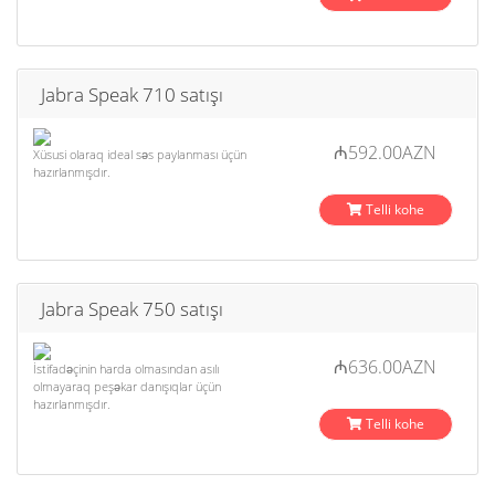
Jabra Speak 710 satışı
₼592.00AZN
Xüsusi olaraq ideal səs paylanması üçün
hazırlanmışdır.
Telli kohe
Jabra Speak 750 satışı
₼636.00AZN
İstifadəçinin harda olmasından asılı
olmayaraq peşəkar danışıqlar üçün
hazırlanmışdır.
Telli kohe