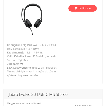
Telli kohe
Qablaşdırma ölçüləri LxWxH - 17 x 21,3 x 4
sm / 6,69 x 8,38 x1,57 düym
Kabel uzunluğu - 1,5 m / 4,9 fut
Çəki - Kabel ilə Stereo 125g/4.4oz, Kabelsiz
Stereo 102g/3.6oz
2 illik zəmanət
LED xüsusiyyətləri və funksiyaları - Microsoft
Teams bildirişləri*, xəttin məşğul olduğunu
göstərən işıq, gələn zənglər
Jabra Evolve 20 USB-C MS Stereo
Zənglərin asan idarə edilməsi