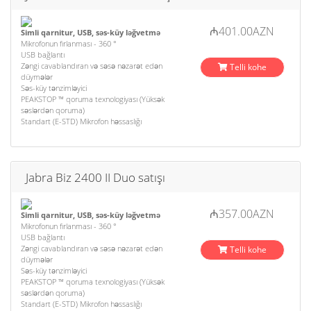
₼401.00AZN
Simli qarnitur, USB, səs-küy ləğvetmə
Mikrofonun fırlanması - 360 °
USB bağlantı
Zəngi cavablandıran və səsə nəzarət edən
Telli kohe
düymələr
Səs-küy tənzimləyici
PEAKSTOP ™ qoruma texnologiyası (Yüksək
səslərdən qoruma)
Standart (E-STD) Mikrofon həssaslığı
Jabra Biz 2400 II Duo satışı
₼357.00AZN
Simli qarnitur, USB, səs-küy ləğvetmə
Mikrofonun fırlanması - 360 °
USB bağlantı
Zəngi cavablandıran və səsə nəzarət edən
Telli kohe
düymələr
Səs-küy tənzimləyici
PEAKSTOP ™ qoruma texnologiyası (Yüksək
səslərdən qoruma)
Standart (E-STD) Mikrofon həssaslığı