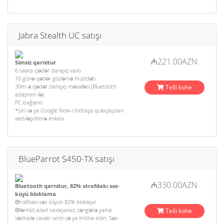
Jabra Stealth UC satışı
₼221.00AZN
Simsiz qarnitur
6 saata qədər danışıq vaxtı
10 günə qədər gözləmə müddəti
30m-ə qədər danışıq məsafəsi (Bluetooth
Telli kohe
adapteri ilə)
PC bağlantı
*Siri və ya Google Now-ı birbaşa qulaqlıqdan
aktivləşdirmə imkanı
BlueParrot S450-TX satışı
₼330.00AZN
Bluetooth qarnitur, 82% ətrafdakı səs-
küyü bloklama
Ətrafdakı səs-küyün 82% bloklayır
Əllərinizi azad saxlayaraq zənglərə yalnız
Telli kohe
səsinizlə cavab verin və ya imtina edin. Səs-