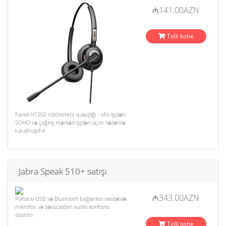
₼141.00AZN
Telli kohe
Fanvil HT202 cüt(stereo) qulaqlığı - ofis işçiləri,
SOHO və çağırış mərkəzi işçiləri üçün nəzərdə
tutulmuşdur.
Jabra Speak 510+ satışı
₼343.00AZN
Portativ USB və Bluetooth bağlantısı vasitəsilə
mikrofon və səsucaldan audio konfrans
sistemi
Telli kohe