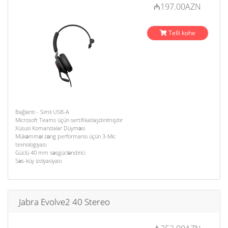
₼197.00AZN
Telli kohe
Bağlantı - Simli USB-A
Microsoft Teams üçün sertifikatlaşdırılmışdır
Xüsusi Komandalar Düyməsi
Mükəmməl zəng performansı üçün 3-Mic
texnologiyası
Güclü 40 mm səsgücləndirici
Səs-küy izolyasiyası
Jabra Evolve2 40 Stereo