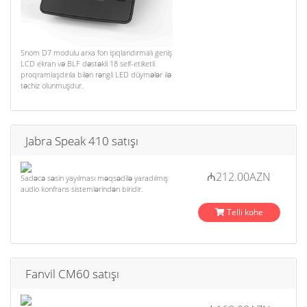
Snom D7 modulu arxa fon işıqlandırmalı geniş
LCD ekran və BLF dəstəkli 18 self-etiketli
proqramlaşdırıla bilən rəngli LED düymələr ilə
təchiz olunmuşdur.
Jabra Speak 410 satışı
₼212.00AZN
Sadəcə səsin yayılması məqsədilə yaradılmış
audio konfrans sistemlərindən biridir.
Telli kohe
Fanvil CM60 satışı