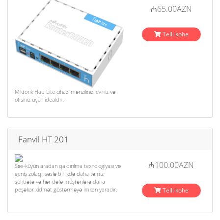
₼65.00AZN
Telli kohe
Miktorik Hap Lite cihazı mənziliniz, eviniz və
ofisiniz üçün idealdır.
Fanvil HT 201
₼100.00AZN
Səs-küyün aradan qaldırılma texnologiyası və
geniş zolaqlı səslə birlikdə daha təmiz
söhbətə və hər dəfə müştərilərə daha
peşəkar xidmət göstərməyə imkan yaradır.
Telli kohe