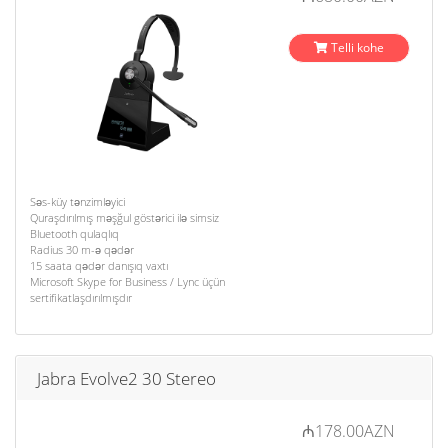
Telli kohe
Səs-küy tənzimləyici
Quraşdırılmış məşğul göstərici ilə simsiz
Bluetooth qulaqlıq
Radius 30 m-ə qədər
15 saata qədər danışıq vaxtı
Microsoft Skype for Business / Lync üçün
sertifikatlaşdırılmışdır
Jabra Evolve2 30 Stereo
₼178.00AZN