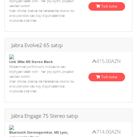
keyfiyyəti tələb edir - hər şey aydın, peşəkar
səsdən asılıdır.
Telli kohe
İstər ofisdə, istərsə də hərəkətdə olsanız da,
arxa plandakı səs-küy düşüncələrinizə
müdaxilə edə bilər.
Jabra Evolve2 65 satışı
₼415.00AZN
Link 380a MS Stereo Black
Mükəmməl performans müstəsna səs
keyfiyyəti tələb edir - hər şey aydın, peşəkar
səsdən asılıdır.
Telli kohe
İstər ofisdə, istərsə də hərəkətdə olsanız da,
arxa plandakı səs-küy düşüncələrinizə
müdaxilə edə bilər.
Jabra Engage 75 Stereo satışı
₼714.00AZN
Bluetooth Stereoqarnitur, MS Lync,