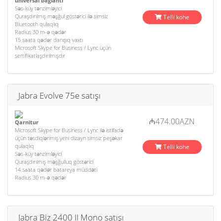
universal bağlantı
Səs-küy tənzimləyici
Quraşdırılmış məşğul göstərici ilə simsiz
Telli kohe
Bluetooth qulaqlıq
Radius 30 m-ə qədər
15 saata qədər danışıq vaxtı
Microsoft Skype for Business / Lync üçün
sertifikatlaşdırılmışdır
Jabra Evolve 75e satışı
₼474.00AZN
Qarnitur
Microsoft Skype for Business / Lync ilə istifadə
üçün təsdiqlənmiş yeni dizayn simsiz peşəkar
qulaqlıq
Telli kohe
Səs-küy tənzimləyici
Quraşdırılmış məşğulluq göstərici
14 saata qədər batareya müddəti
Radius 30 m-ə qədər
Jabra Biz 2400 II Mono satışı