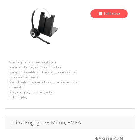
Telli kohe
Yumşaq, rahat qulaq yastıqları
Kənar səsləri keçirməyən mikrofon
Zənglərin cavablandırılması və sonlandırılması
üçün xüsusi düymə
Səsin bağlanması, artırılması və azalması üçün
düymələr
Plug-and-play USB bağlantısı
LED displey
Jabra Engage 75 Mono, EMEA
₼680.00AZN