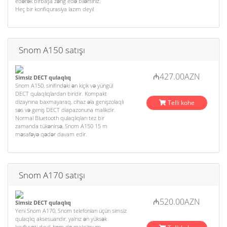
edərək birbaşa zəng edə bilərsiniz.
Heç bir konfiqurasiya lazım deyil
Snom A150 satışı
₼427.00AZN
Simsiz DECT qulaqlıq
Snom A150, sinifindəki ən kiçik və yüngül
DECT qulaqlıqlardan biridir. Kompakt
dizaynına baxmayaraq, cihaz əla genişzolaqlı
Telli kohe
səs və geniş DECT diapazonuna malikdir.
Normal Bluetooth qulaqlıqları tez bir
zamanda tükənirsə, Snom A150 15 m
məsafəyə qədər davam edir.
Snom A170 satışı
₼520.00AZN
Simsiz DECT qulaqlıq
Yeni Snom A170, Snom telefonları üçün simsiz
qulaqlıq aksesuarıdır, yalnız ən yüksək
keyfiyyəti deyil, həm də maksimum