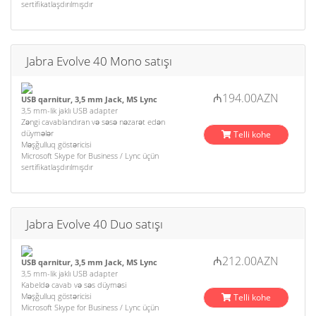
sertifikatlaşdırılmışdır
Jabra Evolve 40 Mono satışı
₼194.00AZN
USB qarnitur, 3,5 mm Jack, MS Lync
3,5 mm-lik jaklı USB adapter
Zəngi cavablandıran və səsə nəzarət edən
düymələr
Telli kohe
Məşğulluq göstəricisi
Microsoft Skype for Business / Lync üçün
sertifikatlaşdırılmışdır
Jabra Evolve 40 Duo satışı
₼212.00AZN
USB qarnitur, 3,5 mm Jack, MS Lync
3,5 mm-lik jaklı USB adapter
Kabeldə cavab və səs düyməsi
Məşğulluq göstəricisi
Telli kohe
Microsoft Skype for Business / Lync üçün