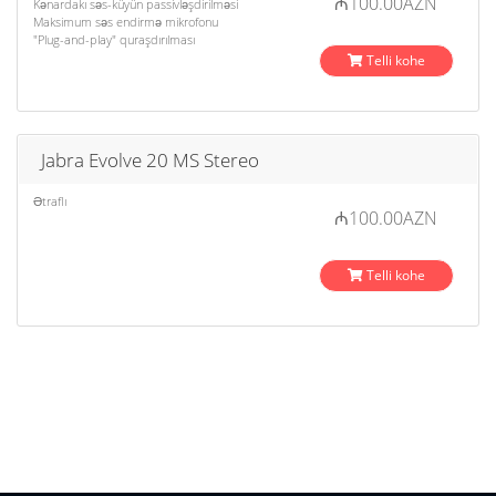
₼100.00AZN
Kənardakı səs-küyün passivləşdirilməsi
Maksimum səs endirmə mikrofonu
"Plug-and-play" quraşdırılması
Telli kohe
Jabra Evolve 20 MS Stereo
Ətraflı
₼100.00AZN
Telli kohe