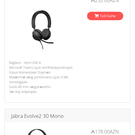
₼252.00AZN
Telli kohe
Bağlantı - Simli USB-A
Microsoft Teams üçün sertifikatlaşdırılmışdır
Xüsusi Komandalar Düyməsi
Mükəmməl zəng performansı üçün 3-Mic
texnologiyası
Güclü 40 mm səsgücləndirici
Səs-küy izolyasiyası
Jabra Evolve2 30 Mono
₼178.00AZN