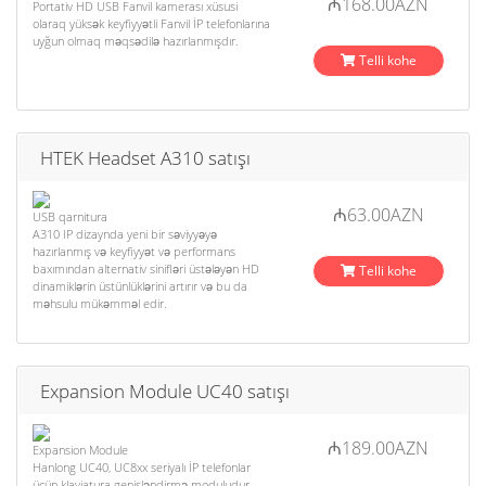
₼168.00AZN
Portativ HD USB Fanvil kamerası xüsusi
olaraq yüksək keyfiyyətli Fanvil İP telefonlarına
uyğun olmaq məqsədilə hazırlanmışdır.
Telli kohe
HTEK Headset A310 satışı
₼63.00AZN
USB qarnitura
A310 IP dizaynda yeni bir səviyyəyə
hazırlanmış və keyfiyyət və performans
baxımından alternativ sinifləri üstələyən HD
Telli kohe
dinamiklərin üstünlüklərini artırır və bu da
məhsulu mükəmməl edir.
Expansion Module UC40 satışı
₼189.00AZN
Expansion Module
Hanlong UC40, UC8xx seriyalı İP telefonlar
üçün klaviatura genişləndirmə moduludur.