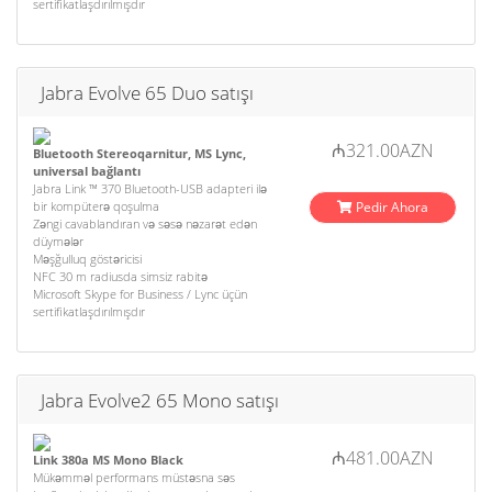
sertifikatlaşdırılmışdır
Jabra Evolve 65 Duo satışı
₼321.00AZN
Bluetooth Stereoqarnitur, MS Lync,
universal bağlantı
Jabra Link ™ 370 Bluetooth-USB adapteri ilə
bir kompüterə qoşulma
Pedir Ahora
Zəngi cavablandıran və səsə nəzarət edən
düymələr
Məşğulluq göstəricisi
NFC 30 m radiusda simsiz rabitə
Microsoft Skype for Business / Lync üçün
sertifikatlaşdırılmışdır
Jabra Evolve2 65 Mono satışı
₼481.00AZN
Link 380a MS Mono Black
Mükəmməl performans müstəsna səs