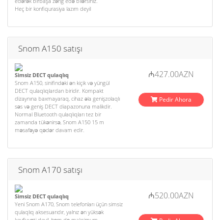
edərək birbaşa zəng edə bilərsiniz.
Heç bir konfiqurasiya lazım deyil
Snom A150 satışı
₼427.00AZN
Simsiz DECT qulaqlıq
Snom A150, sinifindəki ən kiçik və yüngül
DECT qulaqlıqlardan biridir. Kompakt
dizaynına baxmayaraq, cihaz əla genişzolaqlı
Pedir Ahora
səs və geniş DECT diapazonuna malikdir.
Normal Bluetooth qulaqlıqları tez bir
zamanda tükənirsə, Snom A150 15 m
məsafəyə qədər davam edir.
Snom A170 satışı
₼520.00AZN
Simsiz DECT qulaqlıq
Yeni Snom A170, Snom telefonları üçün simsiz
qulaqlıq aksesuarıdır, yalnız ən yüksək
keyfiyyəti deyil, həm də maksimum