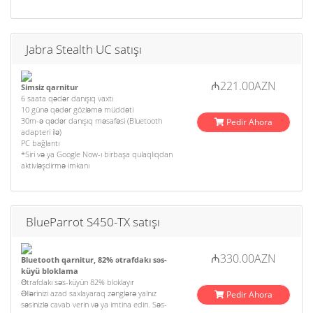
Jabra Stealth UC satışı
₼221.00AZN
Simsiz qarnitur
6 saata qədər danışıq vaxtı
10 günə qədər gözləmə müddəti
30m-ə qədər danışıq məsafəsi (Bluetooth
Pedir Ahora
adapteri ilə)
PC bağlantı
*Siri və ya Google Now-ı birbaşa qulaqlıqdan
aktivləşdirmə imkanı
BlueParrot S450-TX satışı
₼330.00AZN
Bluetooth qarnitur, 82% ətrafdakı səs-
küyü bloklama
Ətrafdakı səs-küyün 82% bloklayır
Əllərinizi azad saxlayaraq zənglərə yalnız
Pedir Ahora
səsinizlə cavab verin və ya imtina edin. Səs-