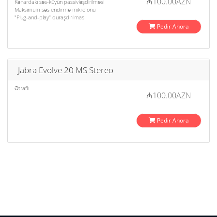
₼100.00AZN
Kənardakı səs-küyün passivləşdirilməsi
Maksimum səs endirmə mikrofonu
"Plug-and-play" quraşdırılması
Pedir Ahora
Jabra Evolve 20 MS Stereo
Ətraflı
₼100.00AZN
Pedir Ahora