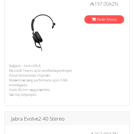
₼197.00AZN
Pedir Ahora
Bağlantı - Simli USB-A
Microsoft Teams üçün sertifikatlaşdırılmışdır
Xüsusi Komandalar Düyməsi
Mükəmməl zəng performansı üçün 3-Mic
texnologiyası
Güclü 40 mm səsgücləndirici
Səs-küy izolyasiyası
Jabra Evolve2 40 Stereo