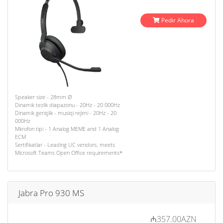
Pedir Ahora
Speaker size - 28mm Ø
Dinamik tezlik diapazonu - 20Hz - 20 000Hz
Dinamik genişlik - musiqi rejimi - 20Hz - 20
000Hz
Mkrofon tipi - 1 Analog MEME and 1 Analog
ECM
Sertifikatlar - Leading UC vendors; meets
Microsoft Teams Open Office requirements*
Jabra Pro 930 MS
₼357.00AZN