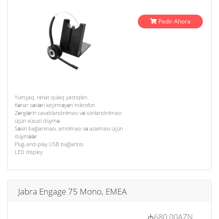
Pedir Ahora
Yumşaq, rahat qulaq yastıqları
Kənar səsləri keçirməyən mikrofon
Zənglərin cavablandırılması və sonlandırılması
üçün xüsusi düymə
Səsin bağlanması, artırılması və azalması üçün
düymələr
Plug-and-play USB bağlantısı
LED displey
Jabra Engage 75 Mono, EMEA
₼680.00AZN