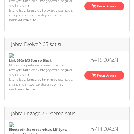
keyfiyyəti tələb edir - hər şey aydın, peşəkar
səsdən asılıdır.
Pedir Ahora
İstər ofisdə, istərsə də hərəkətdə olsanız da,
arxa plandakı səs-küy düşüncələrinizə
müdaxilə edə bilər.
Jabra Evolve2 65 satışı
₼415.00AZN
Link 380a MS Stereo Black
Mükəmməl performans müstəsna səs
keyfiyyəti tələb edir - hər şey aydın, peşəkar
səsdən asılıdır.
Pedir Ahora
İstər ofisdə, istərsə də hərəkətdə olsanız da,
arxa plandakı səs-küy düşüncələrinizə
müdaxilə edə bilər.
Jabra Engage 75 Stereo satışı
₼714.00AZN
Bluetooth Stereoqarnitur, MS Lync,