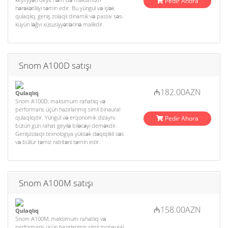
Pedir Ahora
hərəkətliliyi təmin edir. Bu yüngül və işlək
qulaqlıq, geniş zolaqlı dinamik və passiv səs-
küyün ləğvi xüsusiyyətlərinə malikdir.
Snom A100D satışı
₼182.00AZN
Qulaqlıq
Snom A100D, maksimum rahatlıq və
performans üçün hazırlanmış simli binaural
qulaqlıqdır. Yüngül və erqonomik dizaynı,
Pedir Ahora
bütün gün rahat geyilə biləcəyi deməkdir.
Genişzolaqlı texnologiya yüksək dəqiqlikli səs
və büllur təmiz rabitəni təmin edir.
Snom A100M satışı
₼158.00AZN
Qulaqlıq
Snom A100M, maksimum rahatlıq və
performans üçün hazırlanmış simli monaural