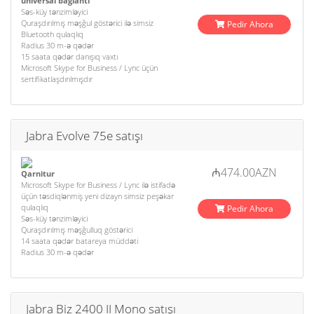
universal bağlantı
Səs-küy tənzimləyici
Quraşdırılmış məşğul göstərici ilə simsiz
Pedir Ahora
Bluetooth qulaqlıq
Radius 30 m-ə qədər
15 saata qədər danışıq vaxtı
Microsoft Skype for Business / Lync üçün
sertifikatlaşdırılmışdır
Jabra Evolve 75e satışı
₼474.00AZN
Qarnitur
Microsoft Skype for Business / Lync ilə istifadə
üçün təsdiqlənmiş yeni dizayn simsiz peşəkar
qulaqlıq
Pedir Ahora
Səs-küy tənzimləyici
Quraşdırılmış məşğulluq göstərici
14 saata qədər batareya müddəti
Radius 30 m-ə qədər
Jabra Biz 2400 II Mono satışı