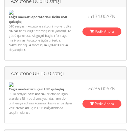
Accutone UC610 satışı
₼134.00AZN
Çağrı mərkəzi operatorları üçün USB
qulaqlıq
610 seriyası - Accutone şirkətinin və ya bəlkə
də hər hansı digər istehsalçıların yaratdığı ən
Pedir Ahora
güclü qarnitura. Altıguşəli başlıqlı formaya
malik olması Accutone üçün unikaldır.
Məhsuldarlıq və rahatlıq səviyyəsi təsirli və
dayanıqlıdır.
Accutone UB1010 satışı
₼236.00AZN
Çağrı mərkəzləri üçün USB qulaqlıq
1010 seriyası həm ənənəvi telefonlar üçün
standart RJ modul versiyasında, həm də
unifikasiya edilmiş kommunikasiyalar və digər
Pedir Ahora
VoIP tətbiqləri üçün USB bağlantısında
təqdim olunur.