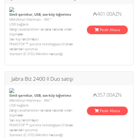
₼401.00AZN
Simli qarnitur, USB, səs-küy ləğvetmə
Mikrofonun fırlanması - 360 °
USB bağlantı
Zəngi cavablandıran və səsə nəzarət edən
Pedir Ahora
düymələr
Səs-küy tənzimləyici
PEAKSTOP ™ qoruma texnologiyası (Yüksək
səslərdən qoruma)
Standart (E-STD) Mikrofon həssaslığı
Jabra Biz 2400 II Duo satışı
₼357.00AZN
Simli qarnitur, USB, səs-küy ləğvetmə
Mikrofonun fırlanması - 360 °
USB bağlantı
Zəngi cavablandıran və səsə nəzarət edən
Pedir Ahora
düymələr
Səs-küy tənzimləyici
PEAKSTOP ™ qoruma texnologiyası (Yüksək
səslərdən qoruma)
Standart (E-STD) Mikrofon həssaslığı