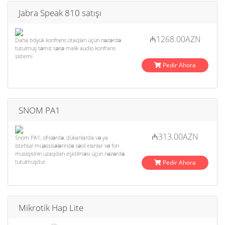
Jabra Speak 810 satışı
₼1268.00AZN
Daha böyük konfrans otaqları üçün nəzərdə
tutulmuş təmiz səsə malik audio konfrans
sistemi
Pedir Ahora
SNOM PA1
₼313.00AZN
Snom PA1, ofislərdə, dükanlarda və ya
istehsal müəssisələrində səsli elanlar və fon
musiqisinin uzaqdan eşidilməsi üçün nəzərdə
tutulmuşdur.
Pedir Ahora
Mikrotik Hap Lite