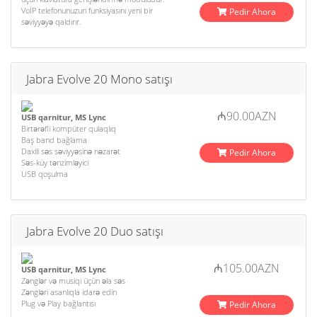
VoİP telefonunuzun funksiyasını yeni bir
Pedir Ahora
səviyyəyə qaldırır.
Jabra Evolve 20 Mono satışı
₼90.00AZN
USB qarnitur, MS Lync
Birtərəfli kompüter qulaqlıq
Baş band bağlama
Daxili səs səviyyəsinə nəzarət
Pedir Ahora
Səs-küy tənzimləyici
USB qoşulma
Jabra Evolve 20 Duo satışı
₼105.00AZN
USB qarnitur, MS Lync
Zənglər və musiqi üçün əla səs
Zəngləri asanlıqla idarə edin
Plug və Play bağlantısı
Pedir Ahora