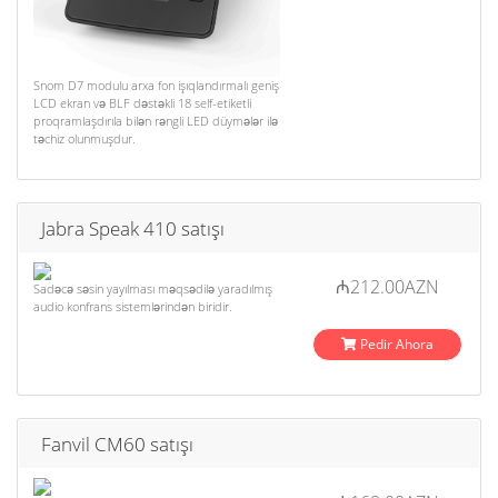
Snom D7 modulu arxa fon işıqlandırmalı geniş
LCD ekran və BLF dəstəkli 18 self-etiketli
proqramlaşdırıla bilən rəngli LED düymələr ilə
təchiz olunmuşdur.
Jabra Speak 410 satışı
₼212.00AZN
Sadəcə səsin yayılması məqsədilə yaradılmış
audio konfrans sistemlərindən biridir.
Pedir Ahora
Fanvil CM60 satışı