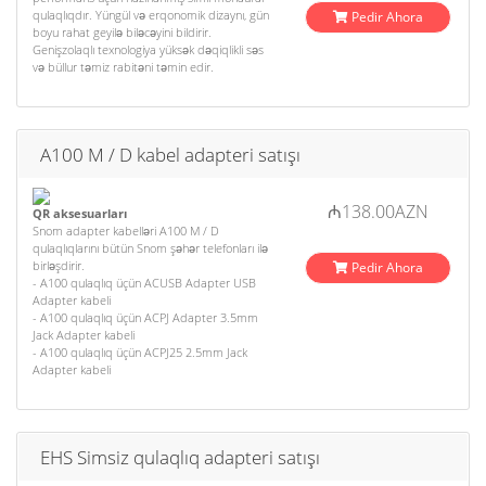
qulaqlıqdır. Yüngül və erqonomik dizaynı, gün
Pedir Ahora
boyu rahat geyilə biləcəyini bildirir.
Genişzolaqlı texnologiya yüksək dəqiqlikli səs
və büllur təmiz rabitəni təmin edir.
A100 M / D kabel adapteri satışı
₼138.00AZN
QR aksesuarları
Snom adapter kabelləri A100 M / D
qulaqlıqlarını bütün Snom şəhər telefonları ilə
birləşdirir.
Pedir Ahora
- A100 qulaqlıq üçün ACUSB Adapter USB
Adapter kabeli
- A100 qulaqlıq üçün ACPJ Adapter 3.5mm
Jack Adapter kabeli
- A100 qulaqlıq üçün ACPJ25 2.5mm Jack
Adapter kabeli
EHS Simsiz qulaqlıq adapteri satışı