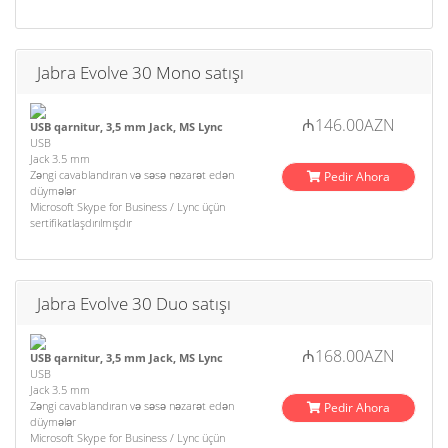
Jabra Evolve 30 Mono satışı
₼146.00AZN
USB qarnitur, 3,5 mm Jack, MS Lync
USB
Jack 3.5 mm
Zəngi cavablandıran və səsə nəzarət edən
Pedir Ahora
düymələr
Microsoft Skype for Business / Lync üçün
sertifikatlaşdırılmışdır
Jabra Evolve 30 Duo satışı
₼168.00AZN
USB qarnitur, 3,5 mm Jack, MS Lync
USB
Jack 3.5 mm
Zəngi cavablandıran və səsə nəzarət edən
Pedir Ahora
düymələr
Microsoft Skype for Business / Lync üçün