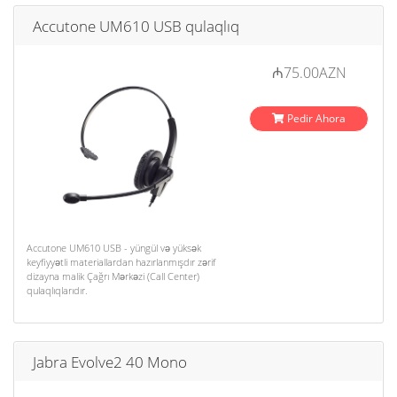
Accutone UM610 USB qulaqlıq
₼75.00AZN
Pedir Ahora
Accutone UM610 USB - yüngül və yüksək
keyfiyyətli materiallardan hazırlanmışdır zərif
dizayna malik Çağrı Mərkəzi (Call Center)
qulaqlıqlarıdır.
Jabra Evolve2 40 Mono