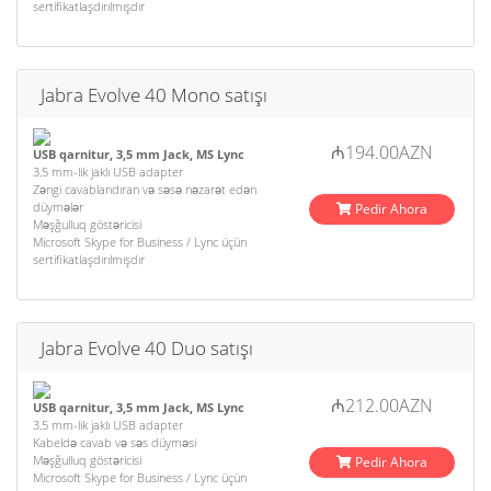
sertifikatlaşdırılmışdır
Jabra Evolve 40 Mono satışı
₼194.00AZN
USB qarnitur, 3,5 mm Jack, MS Lync
3,5 mm-lik jaklı USB adapter
Zəngi cavablandıran və səsə nəzarət edən
düymələr
Pedir Ahora
Məşğulluq göstəricisi
Microsoft Skype for Business / Lync üçün
sertifikatlaşdırılmışdır
Jabra Evolve 40 Duo satışı
₼212.00AZN
USB qarnitur, 3,5 mm Jack, MS Lync
3,5 mm-lik jaklı USB adapter
Kabeldə cavab və səs düyməsi
Məşğulluq göstəricisi
Pedir Ahora
Microsoft Skype for Business / Lync üçün