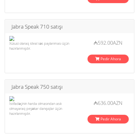
Jabra Speak 710 satışı
₼592.00AZN
Xüsusi olaraq ideal səs paylanması üçün
hazırlanmışdır.
Pedir Ahora
Jabra Speak 750 satışı
₼636.00AZN
İstifadəçinin harda olmasından asılı
olmayaraq peşəkar danışıqlar üçün
hazırlanmışdır.
Pedir Ahora