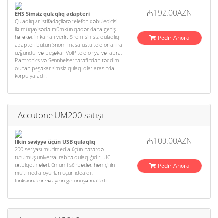
₼192.00AZN
EHS Simsiz qulaqlıq adapteri
Qulaqlıqlar istifadəçilərə telefon qəbuledicisi
ilə müqayisədə mümkün qədər daha geniş
hərəkət imkanları verir. Snom simsiz qulaqlıq
Pedir Ahora
adapteri bütün Snom masa üstü telefonlarına
uyğundur və peşəkar VoIP telefoniya və Jabra,
Plantronics və Sennheiser tərəfindən təqdim
olunan peşəkar simsiz qulaqlıqlar arasında
körpü yaradır.
Accutone UM200 satışı
₼100.00AZN
İlkin səviyyə üçün USB qulaqlıq
200 seriyası multimedia üçün nəzərdə
tutulmuş universal rabitə qulaqlığıdır. UC
tətbiqetmələri, ümumi söhbətlər, həmçinin
Pedir Ahora
multimedia oyunları üçün idealdır,
funksionaldır və aydın görünüşə malikdir.