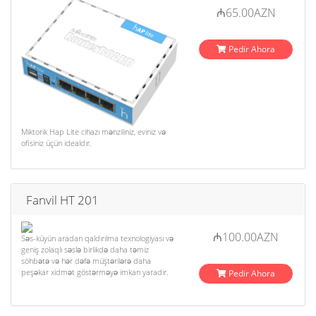
₼65.00AZN
Pedir Ahora
Miktorik Hap Lite cihazı mənziliniz, eviniz və
ofisiniz üçün idealdır.
Fanvil HT 201
₼100.00AZN
Səs-küyün aradan qaldırılma texnologiyası və
geniş zolaqlı səslə birlikdə daha təmiz
söhbətə və hər dəfə müştərilərə daha
peşəkar xidmət göstərməyə imkan yaradır.
Pedir Ahora