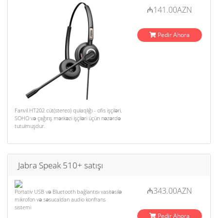
₼141.00AZN
Pedir Ahora
Fanvil HT202 cüt(stereo) qulaqlığı - ofis işçiləri,
SOHO və çağırış mərkəzi işçiləri üçün nəzərdə
tutulmuşdur.
Jabra Speak 510+ satışı
₼343.00AZN
Portativ USB və Bluetooth bağlantısı vasitəsilə
mikrofon və səsucaldan audio konfrans
sistemi
Pedir Ahora