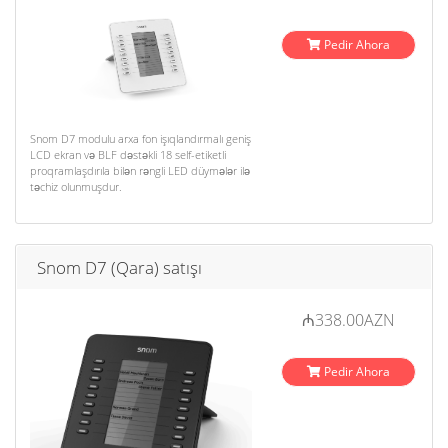
Pedir Ahora
Snom D7 modulu arxa fon işıqlandırmalı geniş
LCD ekran və BLF dəstəkli 18 self-etiketli
proqramlaşdırıla bilən rəngli LED düymələr ilə
təchiz olunmuşdur.
Snom D7 (Qara) satışı
₼338.00AZN
Pedir Ahora