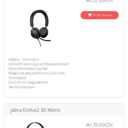
₼252.00AZN
Pedir Ahora
Bağlantı - Simli USB-A
Microsoft Teams üçün sertifikatlaşdırılmışdır
Xüsusi Komandalar Düyməsi
Mükəmməl zəng performansı üçün 3-Mic
texnologiyası
Güclü 40 mm səsgücləndirici
Səs-küy izolyasiyası
Jabra Evolve2 30 Mono
₼178.00AZN