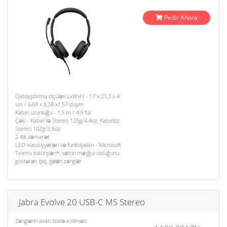
Pedir Ahora
Qablaşdırma ölçüləri LxWxH - 17 x 21,3 x 4
sm / 6,69 x 8,38 x1,57 düym
Kabel uzunluğu - 1,5 m / 4,9 fut
Çəki - Kabel ilə Stereo 125g/4.4oz, Kabelsiz
Stereo 102g/3.6oz
2 illik zəmanət
LED xüsusiyyətləri və funksiyaları - Microsoft
Teams bildirişləri*, xəttin məşğul olduğunu
göstərən işıq, gələn zənglər
Jabra Evolve 20 USB-C MS Stereo
Zənglərin asan idarə edilməsi