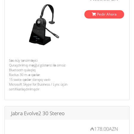
Pedir Ahora
Səs-küy tənzimləyici
Quraşdırılmış məşğul göstərici ilə simsiz
Bluetooth qulaqlıq
Radius 30 m-ə qədər
15 saata qədər danışıq vaxtı
Microsoft Skype for Business / Lync üçün
sertifikatlaşdırılmışdır
Jabra Evolve2 30 Stereo
₼178.00AZN