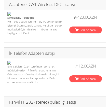
Accutone DW1 Wireless DECT satışı
₼423.00AZN
Simsiz DECT qulaqlıq
Həm ofis deskfonları, həm də PC softfonları ilə
işləmək üçün nəzərdə tutulub və ofislər, əlaqə
mərkəzləri üçün ideal olan mükəmməl səs
Pedir Ahora
keyfiyyəti təklif edir.
İP Telefon Adapteri satışı
₼12.00AZN
İstehsalçıların özləri tərəfindən zəmanət
müddəti verilən İP Telefon adapterlərinin
özünəməxsus xüsusiyyətləri vardır. Həmçinin
bir neçə model eyni adapterdən istifadə
Pedir Ahora
etmək imkanına malik olur.
Fanvil HT202 (stereo) qulaqlığı satışı