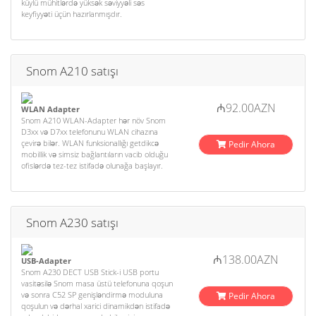
küylü mühitlərdə yüksək səviyyəli səs
keyfiyyəti üçün hazırlanmışdır.
Snom A210 satışı
₼92.00AZN
WLAN Adapter
Snom A210 WLAN-Adapter hər növ Snom
D3xx və D7xx telefonunu WLAN cihazına
çevirə bilər. WLAN funksionallığı getdikcə
Pedir Ahora
mobillik və simsiz bağlantıların vacib olduğu
ofislərdə tez-tez istifadə olunağa başlayır.
Snom A230 satışı
₼138.00AZN
USB-Adapter
Snom A230 DECT USB Stick-i USB portu
vasitəsilə Snom masa üstü telefonuna qoşun
və sonra C52 SP genişləndirmə moduluna
Pedir Ahora
qoşulun və dərhal xarici dinamikdən istifadə