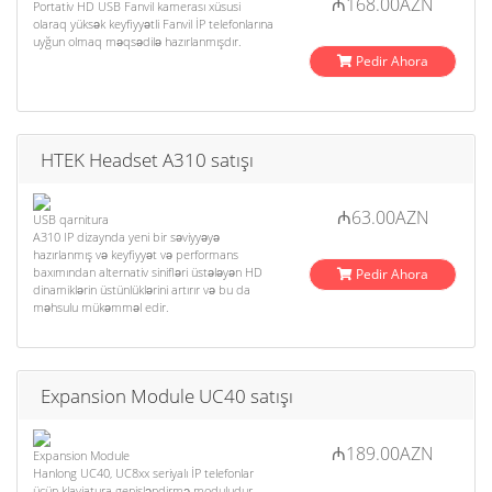
₼168.00AZN
Portativ HD USB Fanvil kamerası xüsusi
olaraq yüksək keyfiyyətli Fanvil İP telefonlarına
uyğun olmaq məqsədilə hazırlanmışdır.
Pedir Ahora
HTEK Headset A310 satışı
₼63.00AZN
USB qarnitura
A310 IP dizaynda yeni bir səviyyəyə
hazırlanmış və keyfiyyət və performans
baxımından alternativ sinifləri üstələyən HD
Pedir Ahora
dinamiklərin üstünlüklərini artırır və bu da
məhsulu mükəmməl edir.
Expansion Module UC40 satışı
₼189.00AZN
Expansion Module
Hanlong UC40, UC8xx seriyalı İP telefonlar
üçün klaviatura genişləndirmə moduludur.