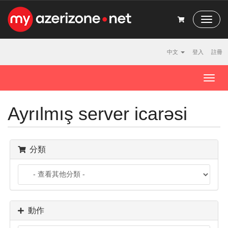
T
o
g
g
中文
登入
註冊
l
e
T
N
o
a
g
v
Ayrılmış server icarəsi
g
i
l
g
a
e
t
n
分類
i
a
o
v
n
i
g
a
t
動作
i