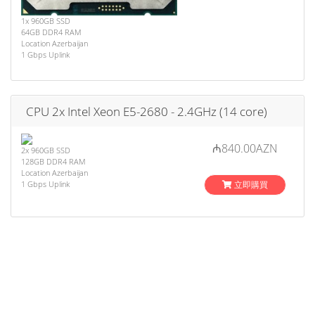
1x 960GB SSD
64GB DDR4 RAM
Location Azerbaijan
1 Gbps Uplink
CPU 2x Intel Xeon E5-2680 - 2.4GHz (14 core)
₼840.00AZN
2x 960GB SSD
128GB DDR4 RAM
Location Azerbaijan
1 Gbps Uplink
立即購買