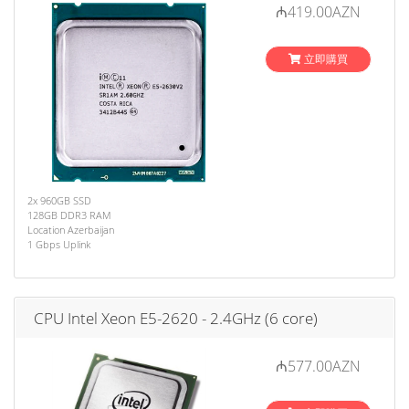
₼419.00AZN
立即購買
2x 960GB SSD
128GB DDR3 RAM
Location Azerbaijan
1 Gbps Uplink
CPU Intel Xeon E5-2620 - 2.4GHz (6 core)
₼577.00AZN