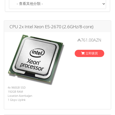
o
n
CPU 2x Intel Xeon E5-2670 (2.6GHz/8-core)
₼761.00AZN
立即購買
4x 960GB SSD
192GB RAM
Location Azerbaijan
1 Gbps Uplink