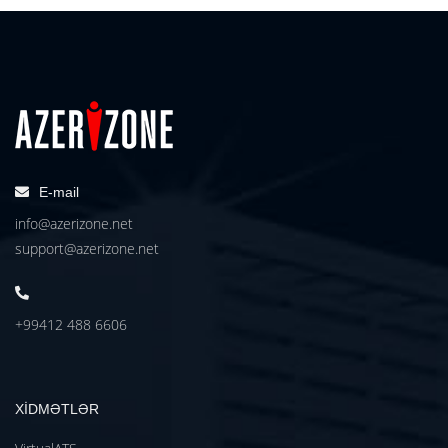
E-mail
info@azerizone.net
support@azerizone.net
+99412 488 6606
XİDMƏTLƏR