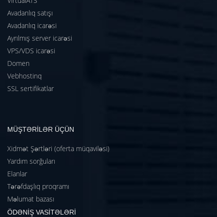
VirtualATS
Avadanlıq satışı
Avadanlıq icarəsi
Ayrılmış server icarəsi
VPS/VDS icarəsi
Domen
Vebhostinq
SSL sertifikatlar
MÜŞTƏRİLƏR ÜÇÜN
Xidmət Şərtləri (oferta müqaviləsi)
Yardım sorğuları
Elanlar
Tərəfdaşlıq proqramı
Məlumat bazası
ÖDƏNİŞ VASİTƏLƏRİ