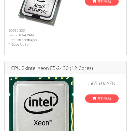
立即購買
960GB SSD
32GB DDR4 RAM
Location Azerbaijan
1 Gbps Uplink
CPU 2xIntel Xeon E5-2430 (12 Cores)
₼656.00AZN
立即購買