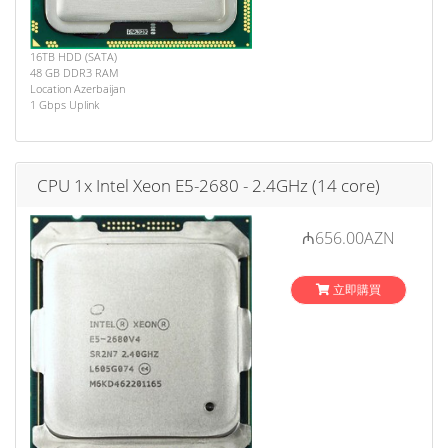
16TB HDD (SATA)
48 GB DDR3 RAM
Location Azerbaijan
1 Gbps Uplink
CPU 1x Intel Xeon E5-2680 - 2.4GHz (14 core)
₼656.00AZN
立即購買