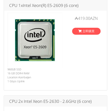
CPU 1xIntel Xeon(R) E5-2609 (6 core)
₼419.00AZN
立即購買
960GB SSD
16 GB DDR4 RAM
Location Azerbaijan
1 Gbps Uplink
CPU 2x Intel Xeon E5-2630 - 2.6GHz (6 core)