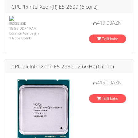
CPU 1xIntel Xeon(R) E5-2609 (6 core)
₼419.00AZN
960GB SSD
16 GB DDR4 RAM
Location Azerbaijan
1 Gbps Uplink
Telli kohe
CPU 2x Intel Xeon E5-2630 - 2.6GHz (6 core)
₼419.00AZN
Telli kohe