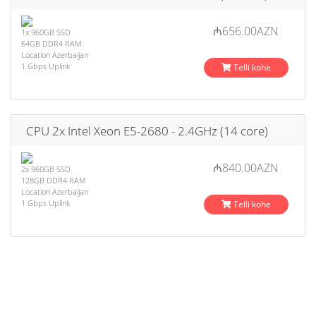
₼656.00AZN
1x 960GB SSD
64GB DDR4 RAM
Location Azerbaijan
1 Gbps Uplink
Telli kohe
CPU 2x Intel Xeon E5-2680 - 2.4GHz (14 core)
₼840.00AZN
2x 960GB SSD
128GB DDR4 RAM
Location Azerbaijan
1 Gbps Uplink
Telli kohe