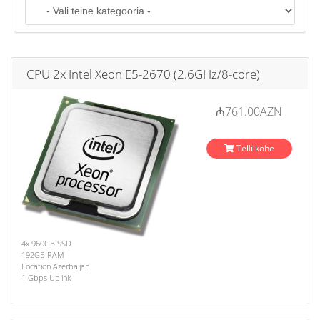
o
n
CPU 2x Intel Xeon E5-2670 (2.6GHz/8-core)
₼761.00AZN
Telli kohe
4x 960GB SSD
192GB RAM
Location Azerbaijan
1 Gbps Uplink