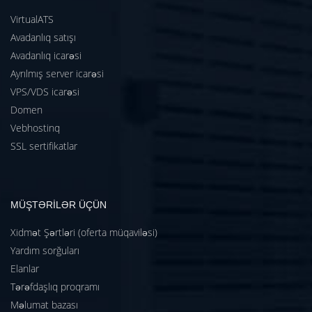
VirtualATS
Avadanlıq satışı
Avadanlıq icarəsi
Ayrılmış server icarəsi
VPS/VDS icarəsi
Domen
Vebhostinq
SSL sertifikatlar
MÜŞTƏRİLƏR ÜÇÜN
Xidmət Şərtləri (oferta müqaviləsi)
Yardım sorğuları
Elanlar
Tərəfdaşlıq proqramı
Məlumat bazası