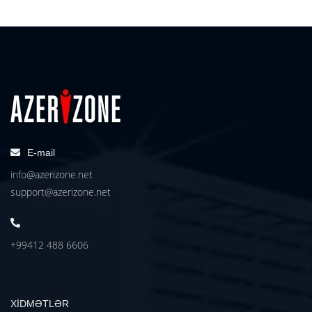
E-mail
info@azerizone.net
support@azerizone.net
+99412 488 6606
XİDMƏTLƏR