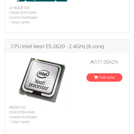
2x 960GB SSD
128GB DDR3 RAM
Location Azerbaijan
1 Gbps Uplink
CPU Intel Xeon E5-2620 - 2.4GHz (6 core)
₼577.00AZN
Telli kohe
960GB SSD
32GB DDR4 RAM
Location Azerbaijan
1 Gbps Uplink