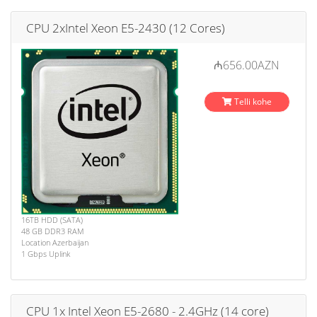
CPU 2xIntel Xeon E5-2430 (12 Cores)
₼656.00AZN
Telli kohe
16TB HDD (SATA)
48 GB DDR3 RAM
Location Azerbaijan
1 Gbps Uplink
CPU 1x Intel Xeon E5-2680 - 2.4GHz (14 core)