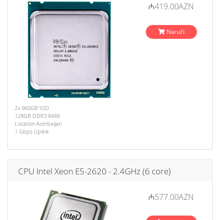
₼419.00AZN
Naruči
2x 960GB SSD
128GB DDR3 RAM
Location Azerbaijan
1 Gbps Uplink
CPU Intel Xeon E5-2620 - 2.4GHz (6 core)
₼577.00AZN