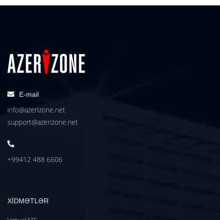
E-mail
info@azerizone.net
support@azerizone.net
+99412 488 6606
XİDMƏTLƏR