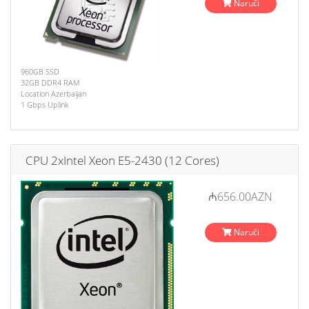
Naruči
960GB SSD
32GB DDR4 RAM
Location Azerbaijan
1 Gbps Uplink
CPU 2xIntel Xeon E5-2430 (12 Cores)
₼656.00AZN
Naruči