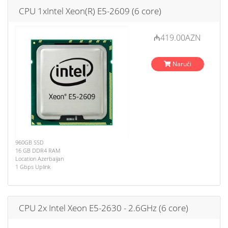
CPU 1xIntel Xeon(R) E5-2609 (6 core)
₼419.00AZN
Naruči
960GB SSD
16 GB DDR4 RAM
Location Azerbaijan
1 Gbps Uplink
CPU 2x Intel Xeon E5-2630 - 2.6GHz (6 core)