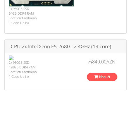
1x 960GB SSD
64GB DDR4 RAM
Location Azerbaijan
1 Gbps Uplink
CPU 2x Intel Xeon E5-2680 - 2.4GHz (14 core)
₼840.00AZN
2x 960GB SSD
128GB DDR4 RAM
Location Azerbaijan
1 Gbps Uplink
Naruči