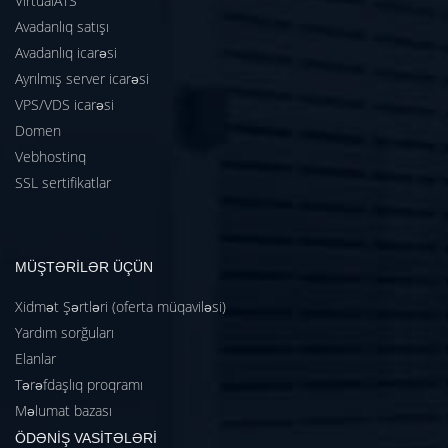
VirtualATS
Avadanlıq satışı
Avadanlıq icarəsi
Ayrılmış server icarəsi
VPS/VDS icarəsi
Domen
Vebhostinq
SSL sertifikatlar
MÜŞTƏRİLƏR ÜÇÜN
Xidmət Şərtləri (oferta müqaviləsi)
Yardım sorğuları
Elanlar
Tərəfdaşlıq proqramı
Məlumat bazası
ÖDƏNİŞ VASİTƏLƏRİ