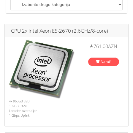
o
n
CPU 2x Intel Xeon E5-2670 (2.6GHz/8-core)
₼761.00AZN
Naruči
4x 960GB SSD
192GB RAM
Location Azerbaijan
1 Gbps Uplink