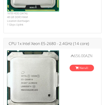
16TB HDD (SATA)
48 GB DDR3 RAM
Location Azerbaijan
1 Gbps Uplink
CPU 1x Intel Xeon E5-2680 - 2.4GHz (14 core)
₼656.00AZN
Naruči