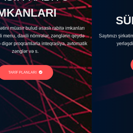
SAYTINI
SÜRƏTLƏNDİR
imkanları
rin qeydə
Saytınızı şirkətimizin Azərbaycan lokasiyalı serv
 avtomatik
yerləşdirməklə daha sürətli edə bilərsiz.
TARİF PLANLARI