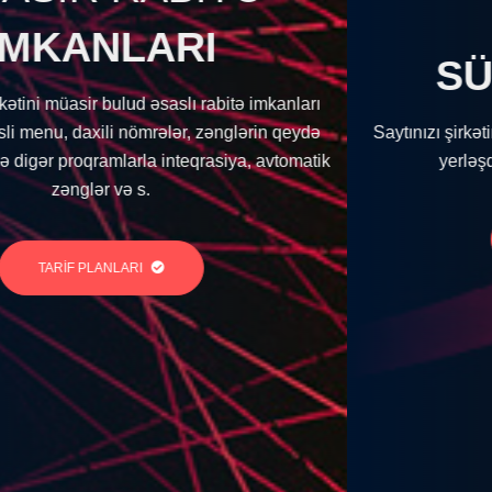
SAYTINI
SÜRƏTLƏNDİR!
mkanları
in qeydə
Saytınızı şirkətimizin Azərbaycan lokasiyalı serve
avtomatik
yerləşdirməklə daha sürətli edə bilərsiz.
TARİF PLANLARI