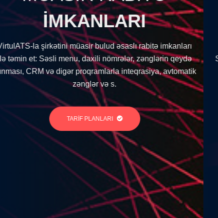
SAYTINI
I
SÜRƏTLƏNDİ
rabitə imkanları
zənglərin qeydə
Saytınızı şirkətimizin Azərbaycan lokasiyal
asiya, avtomatik
yerləşdirməklə daha sürətli edə bi
TARİF PLANLARI