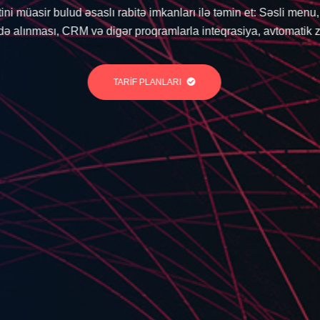
kətimizin Azərbaycan lokasiyalı serverlərində yerləşdirməklə daha 
TARİF PLANLARI