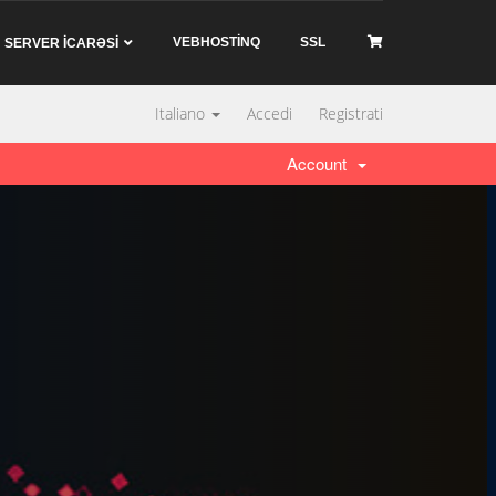
VEBHOSTİNQ
SSL
SERVER İCARƏSİ
Italiano
Accedi
Registrati
Account