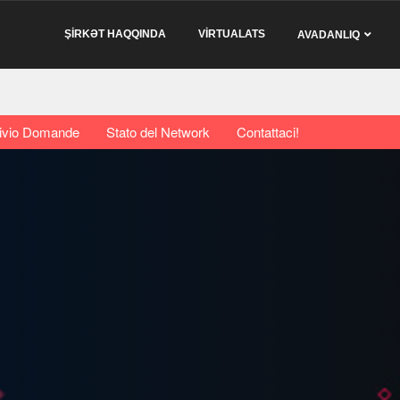
ŞİRKƏT HAQQINDA
VİRTUALATS
AVADANLIQ
ivio Domande
Stato del Network
Contattaci!